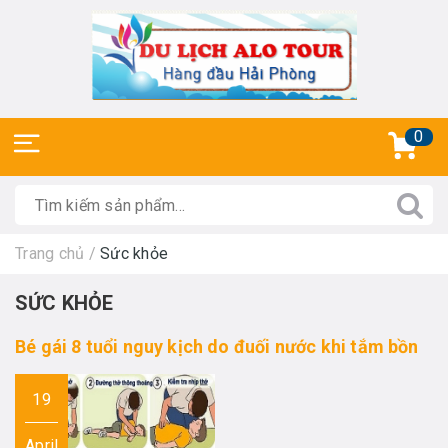
0
Trang chủ
/
Sức khỏe
SỨC KHỎE
Bé gái 8 tuổi nguy kịch do đuối nước khi tắm bồn
19
April