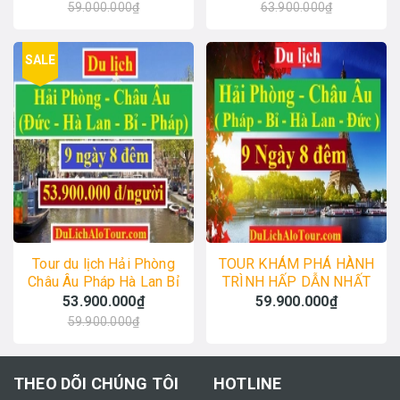
59.000.000₫
63.900.000₫
SALE
Tour du lịch Hải Phòng
TOUR KHÁM PHÁ HÀNH
Châu Âu Pháp Hà Lan Bỉ
TRÌNH HẤP DẪN NHẤT
Pháp 53,9 triệu/người
CHÂU ÂU PHÁP – BỈ -
53.900.000₫
59.900.000₫
HÀ LAN – ĐỨC
59.900.000₫
THEO DÕI CHÚNG TÔI
HOTLINE