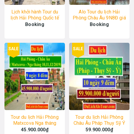
Lịch khởi hành Tour du
Alo Tour du lịch Hải
lịch Hải Phòng Quốc tế
Phòng Châu Âu 9N8Đ giá
2023, Alo: 0934.247.166
rẻ, Alo: 0934.247.166
Booking
Booking
SALE
SALE
Tour du lịch Hải Phòng
Tour du lịch Hải Phòng
Matxcova Nga tháng
Châu Âu Pháp Thụy Sỹ Ý
10,11,12/2019
59,9 triệu 10 ngày 9 đêm
45.900.000₫
59.900.000₫