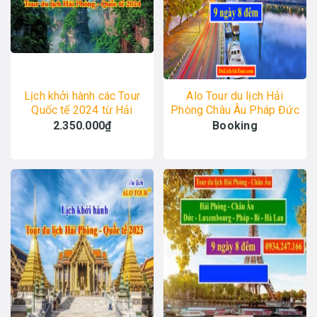
Lịch khởi hành các Tour
Alo Tour du lịch Hải
Quốc tế 2024 từ Hải
Phòng Châu Âu Pháp Đức
Phòng, Alo: 0934.247.166
Bỉ Hà Lan, Alo:
2.350.000₫
Booking
0934217166