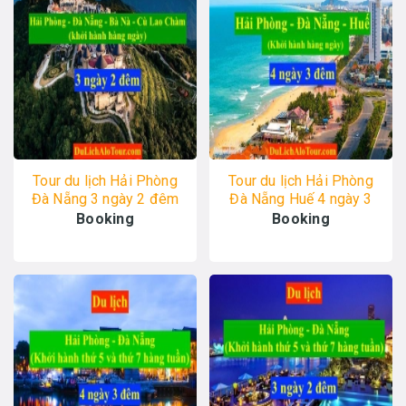
Tour du lịch Hải Phòng
Tour du lịch Hải Phòng
Đà Nẵng 3 ngày 2 đêm
Đà Nẵng Huế 4 ngày 3
2023, Alo 0934.247.166
đêm, Alo 0934.247.166
Booking
Booking