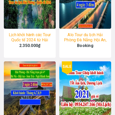
Lịch khởi hành các Tour
Alo Tour du lịch Hải
Quốc tế 2024 từ Hải
Phòng Đà Nẵng Hội An,
Phòng, Alo: 0934.247.166
Alo: 0934.247.166
2.350.000₫
Booking
SALE