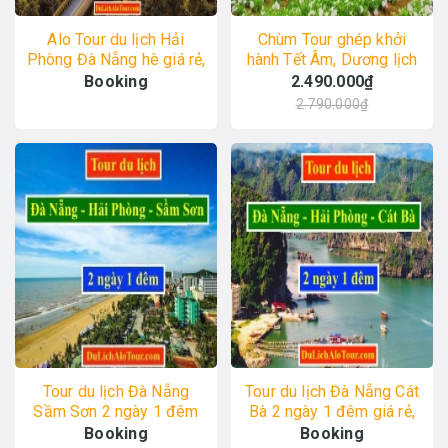
Alo Tour du lịch Hải
Chùm Tour ghép khởi
Phòng Đà Nẵng hè giá rẻ,
hành Tết Âm, Dương lịch
Alo: 0934.247.166
2021 giá rẻ,
Booking
2.490.000₫
0934.247.166
2.790.000₫
Tour du lịch Đà Nẵng
Tour du lịch Đà Nẵng Cát
Sầm Sơn 2 ngày 1 đêm
Bà 2 ngày 1 đêm giá rẻ,
giá rẻ, Alo: 0977.174.666
Alo: 0977.174.666
Booking
Booking