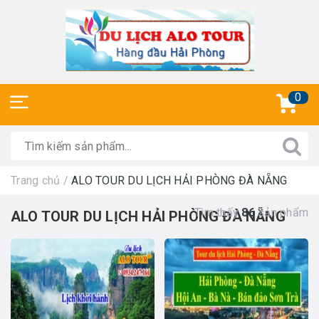
0
Trang chủ
/
ALO TOUR DU LỊCH HẢI PHÒNG ĐÀ NẴNG
Tìm thấy
86
sản phẩm
ALO TOUR DU LỊCH HẢI PHÒNG ĐÀ NẴNG