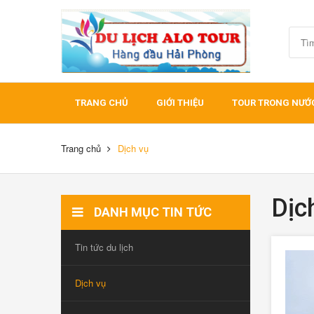
TRANG CHỦ
GIỚI THIỆU
TOUR TRONG NƯỚ
Trang chủ
Dịch vụ
Dịc
DANH MỤC TIN TỨC
Tin tức du lịch
Dịch vụ