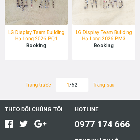
LG Display Team Building
LG Display Team Building
Hạ Long 2026 PQ1
Hạ Long 2026 PM3
20/04 - ALO TOUR
20/04 - ALO TOUR
Booking
Booking
Trang trước
1
/62
Trang sau
THEO DÕI CHÚNG TÔI
HOTLINE
0977 174 666