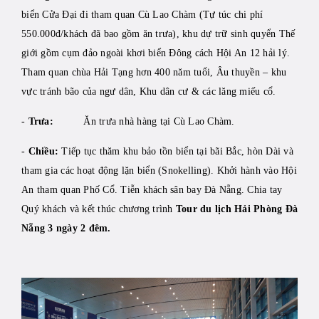
biển Cửa Đại đi tham quan Cù Lao Chàm (Tự túc chi phí
550.000đ/khách đã bao gồm ăn trưa), khu dự trữ sinh quyển Thế
giới gồm cụm đảo ngoài khơi biển Đông cách Hội An 12 hải lý.
Tham quan chùa Hải Tạng hơn 400 năm tuổi, Âu thuyền – khu
vực tránh bão của ngư dân, Khu dân cư & các lăng miếu cổ.
-
Trưa:
Ăn trưa nhà hàng tại Cù Lao Chàm.
-
Chiều:
Tiếp tục thăm khu bảo tồn biển tại bãi Bắc, hòn Dài và
tham gia các hoạt động lặn biển (Snokelling). Khởi hành vào Hội
An tham quan Phố Cổ. Tiễn khách sân bay Đà Nẵng.
Chia tay
Quý khách và kết thúc chương trình
Tour du lịch Hải Phòng Đà
Nẵng 3 ngày 2 đêm.