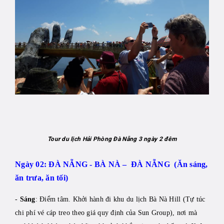
Tour du lịch Hải Phòng Đà Nẵng 3 ngày 2 đêm
Ngày 02: ĐÀ NẴNG - BÀ NÀ – ĐÀ NẴNG (Ăn sáng,
ăn trưa, ăn tối)
-
Sáng
: Điểm tâm. Khởi hành đi khu du lịch Bà Nà Hill (Tự túc
chi phí vé cáp treo theo giá quy định của Sun Group), nơi mà