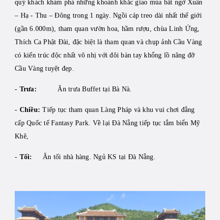
quý khách khám phá những khoảnh khắc giao mùa bất ngờ Xuân
– Hạ - Thu – Đông trong 1 ngày. Ngồi cáp treo dài nhất thế giới
(gần 6.000m), tham quan vườn hoa, hầm rượu, chùa Linh Ứng,
Thích Ca Phật Đài, đặc biệt là tham quan và chụp ảnh Cầu Vàng
có kiến trúc độc nhất vô nhị với đôi bàn tay khổng lồ nâng đỡ
Cầu Vàng tuyệt đẹp.
-
Trưa:
Ăn trưa Buffet tại Bà Nà.
-
Chiều:
Tiếp tục tham quan Làng Pháp và khu vui chơi đẳng
cấp Quốc tế Fantasy Park. Về lại Đà Nẵng tiếp tục tắm biển Mỹ
Khê,
-
Tối:
Ăn tối nhà hàng. Ngủ KS tại Đà Nẵng.