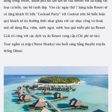
động trong resort, khám phá bãi lặn san hô của Resort với đa dạng các
loại cá biển, san hô tuyệt đẹp. Vào các ngày thứ 7 hàng tuần Resort sẽ
có tặng khách 01 bữa "Cocktail Party" với Cooktal trên bờ biển hoặc
quý khách tự do thưởng thức nhạc ghita với các nhạc công và thoải
mái sử dụng Bia, rượu, nước ngọt, nước hoa quả miễn phí tại Resort.
Giải trí cùng với các dịch vụ do Resort cung cấp (Chi phí tự túc).
Tour ngắm cá mập (Nurse Sharks) vào buổi sáng bằng thuyền truyền
thống Dhoni.