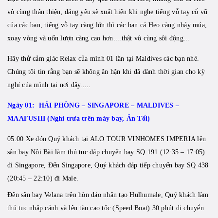
vô cùng thân thiện, đáng yêu sẽ xuất hiện khi nghe tiếng vỗ tay cổ vũ
của các bạn, tiếng vỗ tay càng lớn thì các bạn cá Heo càng nhảy múa,
xoay vòng và uốn lượn càng cao hơn....thật vô cùng sôi động...
Hãy thử cảm giác Relax của mình 01 lần tại Maldives các bạn nhé.
Chúng tôi tin rằng bạn sẽ không ân hận khi đã dành thời gian cho kỳ
nghỉ của mình tại nơi đây.....
Ngày 01: HẢI PHÒNG – SINGAPORE – MALDIVES –
MAAFUSHI (Nghỉ trưa trên máy bay, Ăn Tối)
05:00 Xe đón Quý khách tại ALO TOUR VINHOMES IMPERIA lên
sân bay Nội Bài làm thủ tục đáp chuyến bay SQ 191 (12:35 – 17:05)
đi Singapore, Đến Singapore, Quý khách đáp tiếp chuyến bay SQ 438
(20:45 – 22:10) đi Male.
Đến sân bay Velana trên hòn đảo nhân tạo Hulhumale, Quý khách làm
thủ tục nhập cảnh và lên tàu cao tốc (Speed Boat) 30 phút di chuyển