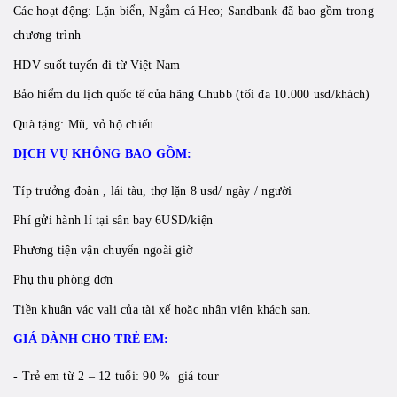
Các hoạt động: Lặn biển, Ngắm cá Heo; Sandbank đã bao gồm trong
chương trình
HDV suốt tuyến đi từ Việt Nam
Bảo hiểm du lịch quốc tế của hãng Chubb (tối đa 10.000 usd/khách)
Quà tặng: Mũ, vỏ hộ chiếu
DỊCH VỤ KHÔNG BAO GỒM:
Típ trưởng đoàn , lái tàu, thợ lặn 8 usd/ ngày / người
Phí gửi hành lí tại sân bay 6USD/kiện
Phương tiện vận chuyển ngoài giờ
Phụ thu phòng đơn
Tiền khuân vác vali của tài xế hoặc nhân viên khách sạn.
GIÁ DÀNH CHO TRẺ EM:
- Trẻ em từ 2 – 12 tuổi: 90 % giá tour