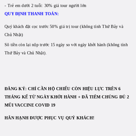
- Trẻ em dưới 2 tuổi: 30% giá tour người lớn
QUY ĐỊNH THANH TOÁN:
Quý khách đặt cọc trước 50% giá trị tour (không tính Thứ Bảy và
Chủ Nhật)
Sô tiền còn lại nộp trước 15 ngày so với ngày khởi hành (không tính
Thứ Bảy và Chủ Nhật).
ĐĂNG KÝ: CHỈ CẦN HỘ CHIẾU CÒN HIỆU LỰC TRÊN 6
THÁNG KỂ TỪ NGÀY KHỞI HÀNH + ĐÃ TIÊM CHỦNG ĐỦ 2
MŨI VACCINE COVID 19
HÂN HẠNH ĐƯỢC PHỤC VỤ QUÝ KHÁCH!