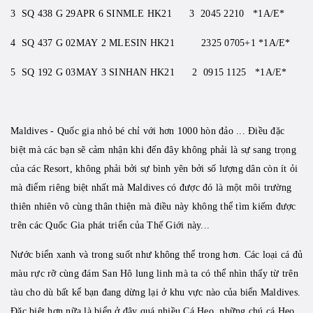
3 SQ 438 G 29APR 6 SINMLE HK21 3 2045 2210 *1A/E*
4 SQ 437 G 02MAY 2 MLESIN HK21 2325 0705+1 *1A/E*
5 SQ 192 G 03MAY 3 SINHAN HK21 2 0915 1125 *1A/E*
Maldives - Quốc gia nhỏ bé chỉ với hơn 1000 hòn đảo ... Điều đặc
biệt mà các bạn sẽ cảm nhận khi đến đây không phải là sự sang trọng
của các Resort, không phải bởi sự bình yên bởi số lượng dân còn ít ỏi
mà điểm riêng biệt nhất mà Maldives có được đó là một môi trường
thiên nhiên vô cùng thân thiện mà điều này không thể tìm kiếm được
trên các Quốc Gia phát triển của Thế Giới này...
Nước biển xanh và trong suốt như không thể trong hơn. Các loại cá đủ
màu rực rỡ cùng đám San Hô lung linh mà ta có thể nhìn thấy từ trên
tàu cho dù bất kể bạn đang dừng lại ở khu vực nào của biển Maldives.
Đặc biệt hơn nữa là biển ở đây quá nhiều Cá Heo, những chú cá Heo