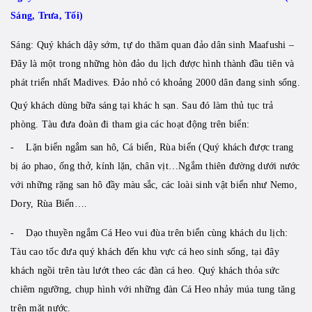
Sáng, Trưa, Tối)
Sáng: Quý khách dậy sớm, tự do thăm quan đảo dân sinh Maafushi –
Đây là một trong những hòn đảo du lịch được hình thành đầu tiên và
phát triển nhất Madives. Đảo nhỏ có khoảng 2000 dân đang sinh sống.
Quý khách dùng bữa sáng tại khác h sạn. Sau đó làm thủ tục trả
phòng. Tàu đưa đoàn đi tham gia các hoạt động trên biển:
- Lặn biển ngắm san hô, Cá biển, Rùa biển (Quý khách được trang
bị áo phao, ống thở, kính lặn, chân vịt…Ngắm thiên đường dưới nước
với những rặng san hô đầy màu sắc, các loài sinh vật biển như Nemo,
Dory, Rùa Biển….
- Dạo thuyền ngắm Cá Heo vui đùa trên biển cùng khách du lịch:
Tàu cao tốc đưa quý khách đến khu vực cá heo sinh sống, tại đây
khách ngồi trên tàu lướt theo các đàn cá heo. Quý khách thỏa sức
chiêm ngưỡng, chụp hình với những đàn Cá Heo nhảy múa tung tăng
trên mặt nước.