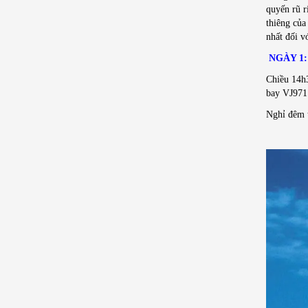
quyến rũ r
thiêng củ
nhất đối v
NGÀY 1:
Chiều 14h3
bay VJ971 
Nghỉ đêm t