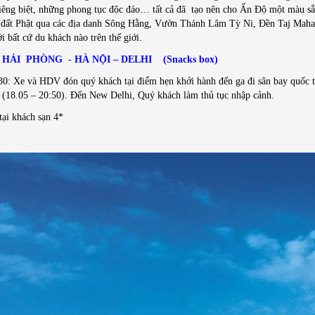
iêng biệt, những phong tục độc đáo… tất cả đã tạo nên cho Ấn Độ một màu sắc 
a đất Phật qua các địa danh Sông Hằng, Vườn Thánh Lâm Tỳ Ni, Đền Taj Mahal
ới bất cứ du khách nào trên thế giới.
 HẢI PHÒNG - HÀ NỘI – DELHI (Snacks box)
0: Xe và HDV đón quý khách tại điểm hẹn khởi hành đến ga đi sân bay quố
(18.05 – 20:50). Đến New Delhi, Quý khách làm thủ tục nhập cảnh.
ại khách sạn 4*