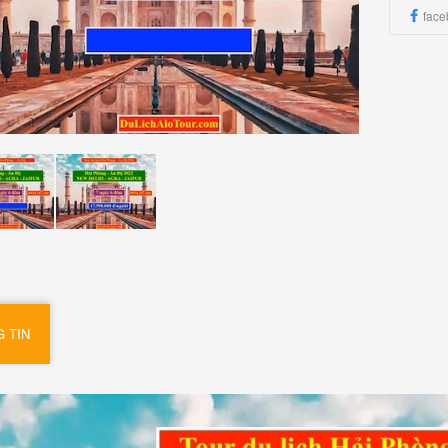
face
 TIN