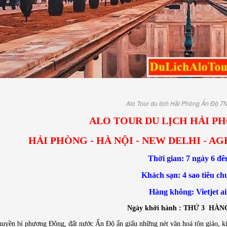
Alo Tour du lịch Hải Phòng Ấn Độ 7
ALO TOUR DU LỊCH HẢI PH
HẢI PHÒNG - HÀ NỘI - NEW DELHI - AG
Thời gian: 7 ngày 6 đ
Khách sạn: 4 sao tiêu ch
Hàng không: Vietjet ai
Ngày khởi hành :
THỨ 3 HÀN
uyền bí phương Đông, đất nước Ấn Độ ẩn giấu những nét văn hoá tôn giáo, kiến