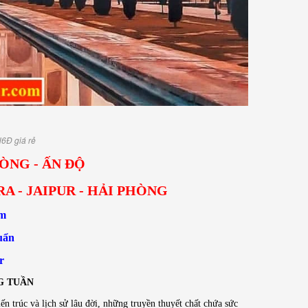
N6Đ giá rẻ
ÒNG - ẤN ĐỘ
RA - JAIPUR - HẢI PHÒNG
êm
uẩn
r
G TUẦN
 trúc và lịch sử lâu đời, những truyền thuyết chất chứa sức