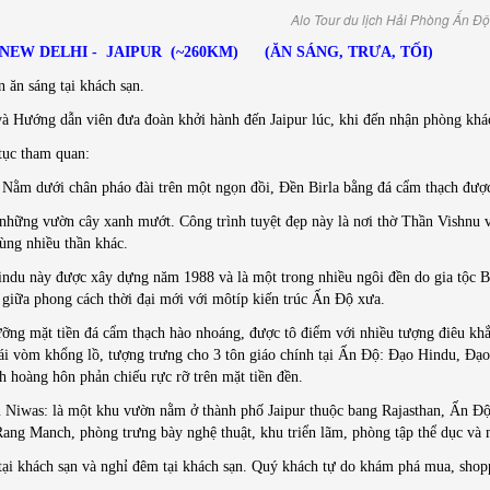
Alo Tour du lịch Hải Phòng Ấn Độ
: NEW DELHI - JAIPUR (~260KM) (ĂN SÁNG, TRƯA, TỐI)
 ăn sáng tại khách sạn.
à Hướng dẫn viên đưa đoàn khởi hành đến Jaipur lúc, khi đến nhận phòng khách
tục tham quan:
 Nằm dưới chân pháo đài trên một ngọn đồi, Đền Birla bằng đá cẩm thạch đư
những vườn cây xanh mướt. Công trình tuyệt đẹp này là nơi thờ Thần Vishnu v
cùng nhiều thần khác.
ndu này được xây dựng năm 1988 và là một trong nhiều ngôi đền do gia tộc Bir
 giữa phong cách thời đại mới với môtíp kiến trúc Ấn Độ xưa.
ng mặt tiền đá cẩm thạch hào nhoáng, được tô điểm với nhiều tượng điêu kh
i vòm khổng lồ, tượng trưng cho 3 tôn giáo chính tại Ấn Độ: Đạo Hindu, Đạ
 hoàng hôn phản chiếu rực rỡ trên mặt tiền đền.
iwas: là một khu vườn nằm ở thành phố Jaipur thuộc bang Rajasthan, Ấn Độ.
ang Manch, phòng trưng bày nghệ thuật, khu triển lãm, phòng tập thể dục và
i tại khách sạn và nghỉ đêm tại khách sạn. Quý khách tự do khám phá mua, sho