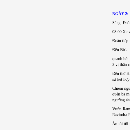
NGÀY 2
Sáng: Đoàn
08:00 Xe v
Đoàn tiếp 
Đền Birla:
quanh bởi 
2 vị thần 
Đền thờ Hi
sự kết hợp
Chiêm ngưỡ
quên ba má
ngưỡng ánh
Vườn Ram N
Ravindra R
Ăn tối tố