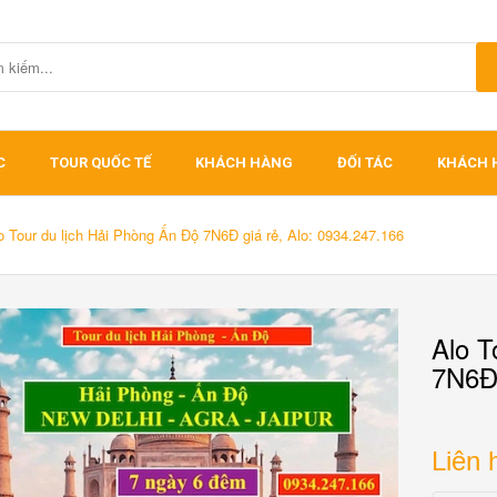
C
TOUR QUỐC TẾ
KHÁCH HÀNG
ĐỐI TÁC
KHÁCH 
o Tour du lịch Hải Phòng Ấn Độ 7N6Đ giá rẻ, Alo: 0934.247.166
Alo T
7N6Đ 
Liên 