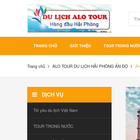
TRANG CHỦ
GIỚI THIỆU
TOUR TRONG NƯỚ
Trang chủ
ALO TOUR DU LỊCH HẢI PHÒNG ẤN ĐỘ
Al
DỊCH VỤ
Tôi yêu du lịch Việt Nam
TOUR TRONG NƯỚC