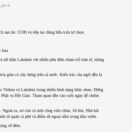
 giá rẻ
 sạn lúc 13:00 và tiếp tục dùng bữa trưa tự chọn.
ợc bao
à nữ thần Lakshmi với nhiều phù điêu chạm trổ tinh tế, tượng
la giàu có xây dựng trên cả nước. Kiến trúc của ngôi đền là
ắc Vishnu và Lakshmi trong nhiều hình dạng khác nhau. Đừng
o Phật và Hồi Giáo. Tham quan đền vào cuối ngày để chiêm
 Ngoài ra, nó còn có một công viên chim, Sở thú, Nhà hát
 một số quán cà phê và điểm dã ngoại nằm trong khu vườn
pping về đêm.