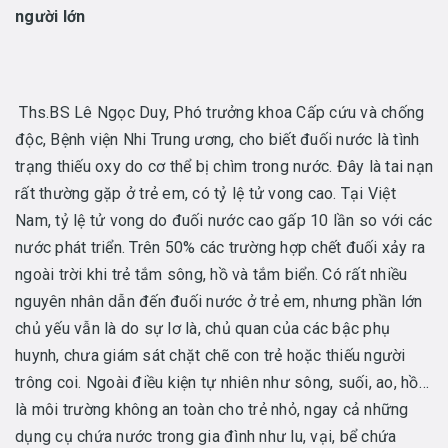
người lớn
Ths.BS Lê Ngọc Duy, Phó trưởng khoa Cấp cứu và chống
độc, Bệnh viện Nhi Trung ương, cho biết đuối nước là tình
trạng thiếu oxy do cơ thể bị chìm trong nước. Đây là tai nạn
rất thường gặp ở trẻ em, có tỷ lệ tử vong cao. Tại Việt
Nam, tỷ lệ tử vong do đuối nước cao gấp 10 lần so với các
nước phát triển. Trên 50% các trường hợp chết đuối xảy ra
ngoài trời khi trẻ tắm sông, hồ và tắm biển. Có rất nhiều
nguyên nhân dẫn đến đuối nước ở trẻ em, nhưng phần lớn
chủ yếu vẫn là do sự lơ là, chủ quan của các bậc phụ
huynh, chưa giám sát chặt chẽ con trẻ hoặc thiếu người
trông coi. Ngoài điều kiện tự nhiên như sông, suối, ao, hồ…
là môi trường không an toàn cho trẻ nhỏ, ngay cả những
dụng cụ chứa nước trong gia đình như lu, vại, bể chứa