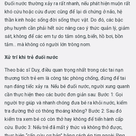
Đuối nước thường xảy ra rất nhanh, nếu phát hiện muộn rất
khó cứu hoặc cứu được cũng để lại di chứng ở não, hệ
thần kinh hoặc sống đời sống thực vật. Do đó, các bậc
phụ huynh cần phải hết sức nâng cao ý thức quản lý, giảm
sát, không để các em tự do tắm sông, biển, hồ bơi, bồn
tắm… mà không có người lớn trông nom.
Xử trí khi trẻ đuối nước
Theo bác sĩ Duy, điều quan trọng nhất trong các tai nạn
thương tích trẻ em là công tác phòng chống, đừng để tai
nạn đáng tiếc xảy ra. Nếu bé đuối nước, người xung quanh
cần thực hiện theo các bước đơn giản sau: Bước 1: Gọi
người trợ giúp và nhanh chóng đưa bé ra khỏi nước, kiểm
tra đường thở có thông thoáng không? Bước 2: Sau đó
kiểm tra xem bé có còn thở hay không để tiến hành cấp
cứu. Bước 3: Nếu trẻ đã mất ý thức và không thở được,
thực hiện “cấp cứu cơ bản” bằng cách ép tim ngoài lồng