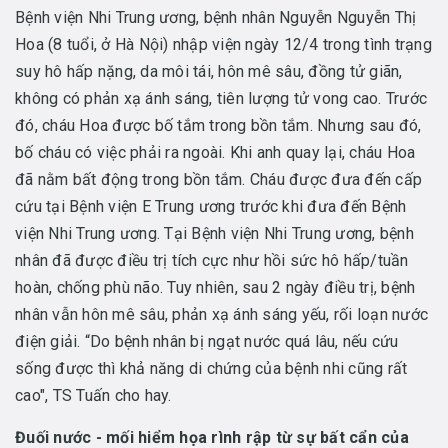
Bệnh viện Nhi Trung ương, bệnh nhân Nguyễn Nguyễn Thị
Hoa (8 tuổi, ở Hà Nội) nhập viện ngày 12/4 trong tình trạng
suy hô hấp nặng, da môi tái, hôn mê sâu, đồng tử giãn,
không có phản xạ ánh sáng, tiên lượng tử vong cao. Trước
đó, cháu Hoa được bố tắm trong bồn tắm. Nhưng sau đó,
bố cháu có việc phải ra ngoài. Khi anh quay lại, cháu Hoa
đã nằm bất động trong bồn tắm. Cháu được đưa đến cấp
cứu tại Bệnh viện E Trung ương trước khi đưa đến Bệnh
viện Nhi Trung ương. Tại Bệnh viện Nhi Trung ương, bệnh
nhân đã được điều trị tích cực như hồi sức hô hấp/tuần
hoàn, chống phù não. Tuy nhiên, sau 2 ngày điều trị, bệnh
nhân vẫn hôn mê sâu, phản xạ ánh sáng yếu, rối loạn nước
điện giải. “Do bệnh nhân bị ngạt nước quá lâu, nếu cứu
sống được thì khả năng di chứng của bệnh nhi cũng rất
cao", TS Tuấn cho hay.
Đuối nước - mối hiểm họa rình rập từ sự bất cẩn của