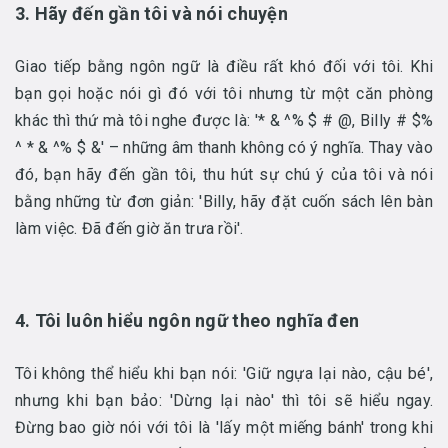
3. Hãy đến gần tôi và nói chuyện
Giao tiếp bằng ngôn ngữ là điều rất khó đối với tôi. Khi
bạn gọi hoặc nói gì đó với tôi nhưng từ một căn phòng
khác thì thứ mà tôi nghe được là: '* & ^% $ # @, Billy # $%
^ * & ^% $ &' – những âm thanh không có ý nghĩa. Thay vào
đó, bạn hãy đến gần tôi, thu hút sự chú ý của tôi và nói
bằng những từ đơn giản: 'Billy, hãy đặt cuốn sách lên bàn
làm việc. Đã đến giờ ăn trưa rồi'.
4. Tôi luôn hiểu ngôn ngữ theo nghĩa đen
Tôi không thể hiểu khi bạn nói: 'Giữ ngựa lại nào, cậu bé',
nhưng khi bạn bảo: 'Dừng lại nào' thì tôi sẽ hiểu ngay.
Đừng bao giờ nói với tôi là 'lấy một miếng bánh' trong khi