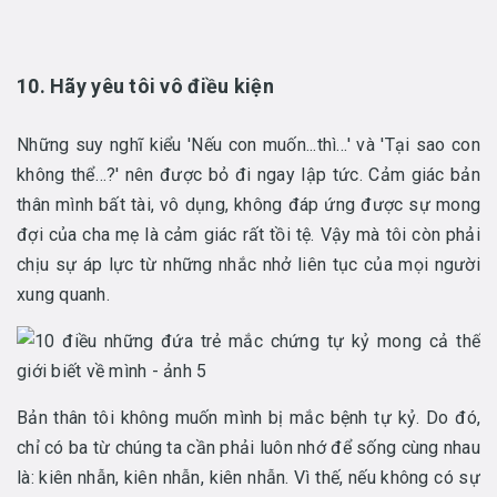
10. Hãy yêu tôi vô điều kiện
Những suy nghĩ kiểu 'Nếu con muốn...thì…' và 'Tại sao con
không thể…?' nên được bỏ đi ngay lập tức. Cảm giác bản
thân mình bất tài, vô dụng, không đáp ứng được sự mong
đợi của cha mẹ là cảm giác rất tồi tệ. Vậy mà tôi còn phải
chịu sự áp lực từ những nhắc nhở liên tục của mọi người
xung quanh.
Bản thân tôi không muốn mình bị mắc bệnh tự kỷ. Do đó,
chỉ có ba từ chúng ta cần phải luôn nhớ để sống cùng nhau
là: kiên nhẫn, kiên nhẫn, kiên nhẫn. Vì thế, nếu không có sự