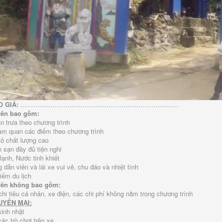
O GIÁ:
………………………………………………………………..
trên bao gồm:
n trưa theo chương trình
ham quan các điểm theo chương trình
tô chất lượng cao
 sạn đầy đủ tiện nghi
lạnh, Nước tinh khiết
 dẫn viên và lái xe vui vẻ, chu đáo và nhiệt tình
iểm du lịch
trên không bao gồm:
chi tiêu cá nhân, xe điện, các chi phí không nằm trong chương trình
HUYẾN MẠI:
sinh nhật
ác trò chơi trên xe