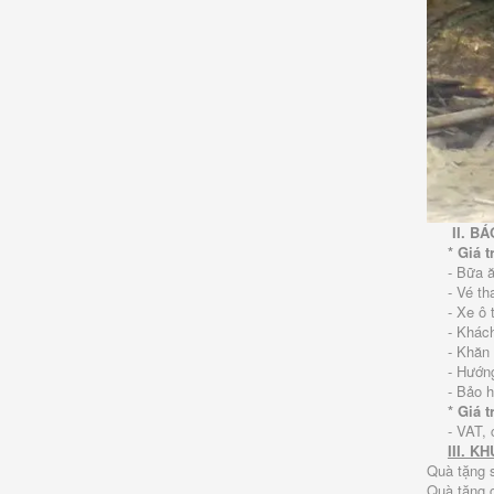
II. BÁ
* Giá 
- Bữa ă
- Vé t
- Xe ô 
- Khách
- Khăn 
- Hướng
- Bảo h
* Giá 
- VAT, 
III. K
Quà tặng 
Quà tặng c