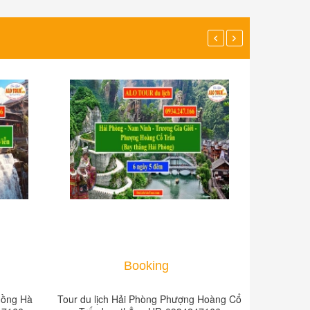
Booking
Hồng Hà
Tour du lịch Hải Phòng Phượng Hoàng Cổ
Tour du lị