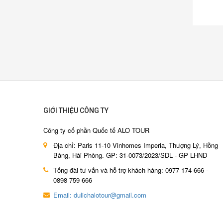
166
4N3Đ giá rẻ, Alo 0934247166
GIỚI THIỆU CÔNG TY
Công ty cổ phần Quốc tế ALO TOUR
Địa chỉ: Paris 11-10 Vinhomes Imperia, Thượng Lý, Hồng
Bàng, Hải Phòng. GP: 31-0073/2023/SDL - GP LHNĐ
Tổng đài tư vấn và hỗ trợ khách hàng: 0977 174 666 -
0898 759 666
Email: dulichalotour@gmail.com