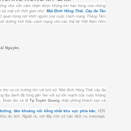
 dường như vẫn cảm nhận được không khí hào hùng của những
 tại mãi với thời gian như:
Mái Đình Hồng Thái, Cây đa Tân
 sử quan trọng nơi khởi nguồn của cuộc Cách mạng Tháng Tám
ể nuôi dưỡng tinh thần cách mạng cho các thế hệ Việt Nam hôm
hái Nguyên.
o thơ ca và trường tồn với lịch sử “Mái đình Hồng Thái cây đa
ng địa danh đã từng gắn liền với sự lớn mạnh của cuộc kháng
, Đoàn lên xe đi
Tp.Tuyên Quang
nhận phòng khách sạn và
dưỡng, tắm khoáng nổi tiếng nhất khu vực phía bắc
. HDV
hu du lịch. Ngoài ra, nơi đây còn có các dịch vụ massage,