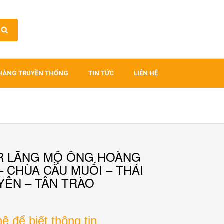
HÀNG TRUYỀN THỐNG
TIN TỨC
LIÊN HỆ
R LĂNG MỘ ÔNG HOÀNG
– CHÙA CẦU MUỐI – THÁI
ÊN – TÂN TRÀO
hệ để biết thông tin