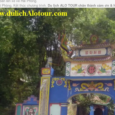
oàn lên xe về Hải Phòng.
i Phòng, Kết thúc chương trình.
Du lịch ALO TOUR chân thành cảm ơn & hẹ