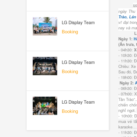
Mỗ
ngày Thu T
Trào, Lá
vĩ đại tro
LG Display Team
nay và ma
Building Hạ Long 2026
Booking
L
OQ 21/05 - ALO TOUR
Ngày 1:
H
(Ăn trưa, 
- 04h30:
X
- 10h30: 
- 11h30: Đ
LG Display Team
Chiều: Xe
Building Hạ Long 2026
Sau đó, Đ
Booking
OT 21/05 - ALO TOUR
- 19h00: 
Ngày 2:
A
- 06h30: 
- 07h00: 
Tân Trào”
LG Display Team
chiến chố
Building Hạ Long 2026
nghỉ ngơi.
Booking
OQ 17/05 - ALO TOUR
- 10h00: 
mua vé tắ
karaoke….
- 11h30: Đ