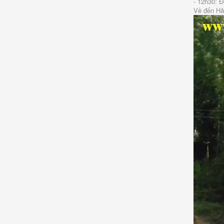
- 12h30: Đ
Về đến Hả