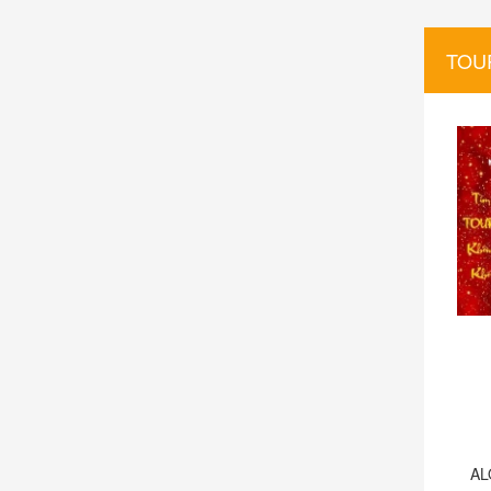
TOU
Booking
Dubai 6N5Đ giá
Alo Tour du lịch Hải Phòng Singapore
AL