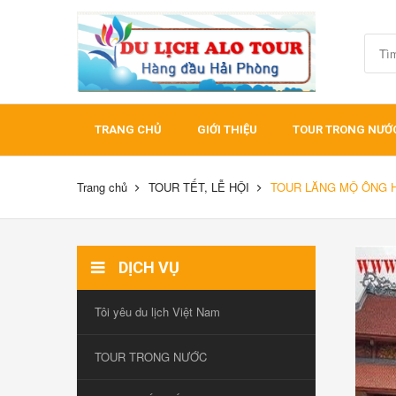
TRANG CHỦ
GIỚI THIỆU
TOUR TRONG NƯỚ
Trang chủ
TOUR TẾT, LỄ HỘI
TOUR LĂNG MỘ ÔNG H
DỊCH VỤ
Tôi yêu du lịch Việt Nam
TOUR TRONG NƯỚC