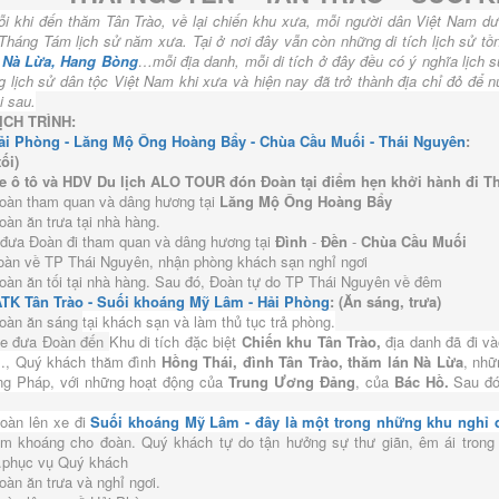
i khi đến thăm Tân Trào, về lại chiến khu xưa, mỗi người dân Việt Nam
háng Tám lịch sử năm xưa. Tại ở nơi đây vẫn còn những di tích lịch sử tồn
n Nà Lừa, Hang Bòng
…mỗi địa danh, mỗi di tích ở đây đều có ý nghĩa lịch
ng lịch sử dân tộc Việt Nam khi xưa và hiện nay đã trở thành địa chỉ đỏ đ
i sau.
ỊCH TRÌNH:
ải Phòng - Lăng Mộ Ông Hoàng Bẩy - Chùa Cầu Muối - Thái Nguyên
:
tối)
e ô tô và HDV Du lịch ALO TOUR đón Đoàn tại điểm hẹn khởi hành đi T
Đoàn tham quan và dâng hương tại
Lăng Mộ Ông Hoàng Bẩy
oàn ăn trưa tại nhà hàng.
 đưa Đoàn đi tham quan và dâng hương tại
Đình
-
Đền
-
Chùa Cầu Muối
oàn về TP Thái Nguyên, nhận phòng khách sạn nghỉ ngơi
Đoàn ăn tối tại nhà hàng. Sau đó, Đoàn tự do TP Thái Nguyên về đêm
TK Tân Trào - Suối khoáng Mỹ Lâm - Hải Phòng
: (Ăn sáng, trưa)
Đoàn ăn sáng
tại khách sạn và làm thủ tục trả phòng.
Xe đưa Đoàn đến
Khu di tích đặc biệt
Chiến khu Tân Trào,
địa danh đã đi và
..., Quý khách thăm đình
Hồng Thái, đình Tân Trào, thăm lán Nà Lừa
, nhữ
ng Pháp, với những hoạt động của
Trung Ương Đảng
, của
Bác Hồ.
Sau đó
Đoàn lên xe đi
Suối khoáng Mỹ Lâm - đây là một trong những khu nghỉ 
m khoáng cho đoàn. Quý khách tự do tận hưởng sự thư giãn, êm ái trong k
phục vụ Quý khách
oàn ăn trưa và nghỉ ngơi.