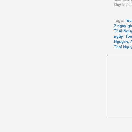
Quý khá
“YO
Tags:
Tou
2 ngày gi
Thái Nguy
ngày, To
Nguyen, A
Thai Ngu