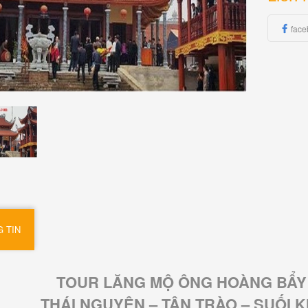
face
 TIN
TOUR LĂNG MỘ ÔNG HOÀNG BẨY 
THÁI NGUYÊN – TÂN TRÀO – SUỐI