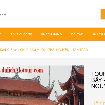
C
TOUR QUỐC TẾ
KHÁCH HÀNG
ĐỐI TÁC
KHÁCH 
OÀNG BẨY – CHÙA CẦU MUỐI – THÁI NGUYÊN – TÂN TRÀO
TOU
BẨY 
NGUY
Liên 