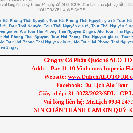
ch vui lòng đăng ký trước 30 ngày để ALO TOUR đảm bảo các dịch vụ tốt nh
U TRAVEL & WE CARE”
r Hải Phòng Thái Nguyên, Tour Hải Phòng Thái Nguyên giá rẻ, Tour Hả
á rẻ, Tour Thái Nguyên, Tour Thái Nguyên giá rẻ, Tour Thái Nguyên 2 
ên giá rẻ, Alo Tour Hải Phòng Thái Nguyên 2 ngày, Alo Tour Thái Nguy
ur Hai Phong Thai Nguyen, Tour Hai Phong Thai Nguyen gia re, Tour 
lo Tour Hai Phong Thai Nguyen gia re, Alo Tour Hai Phong Thai Nguyen
yen 2 ngay
Công ty Cổ Phần Quốc tế ALO T
Add: - Par 11-10 Vinhomes Imperia Hả
Website:
www.DulichALOTOUR.
Facebook: Du Lịch Alo Tour
Giấy phép: 31-0073/2023/SDL - GP
Vui lòng liên hệ: Mr.Lịch 0934.247
XIN CHÂN THÀNH CÁM ƠN QUÝ 