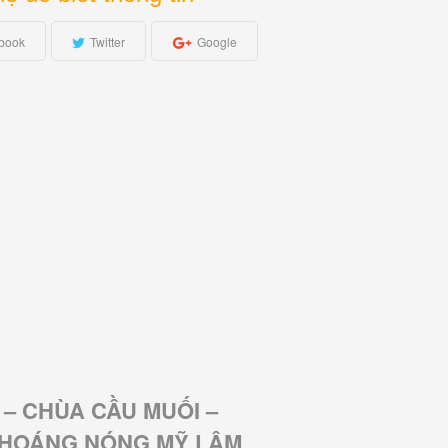
book
Twitter
Google
– CHÙA CẦU MUỐI –
 KHOÁNG NÓNG MỸ LÂM