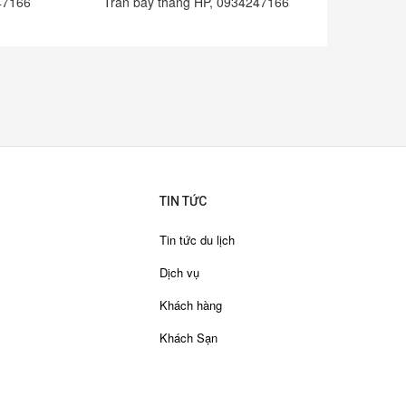
247166
Trấn bay thẳng HP, 0934247166
bay th
TIN TỨC
Tin tức du lịch
Dịch vụ
Khách hàng
Khách Sạn