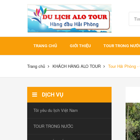
TRANG CHỦ
GIỚI THIỆU
TOUR TRONG NƯỚ
Trang chủ
KHÁCH HÀNG ALO TOUR
Tour Hải Phòng -
DỊCH VỤ
Tôi yêu du lịch Việt Nam
TOUR TRONG NƯỚC