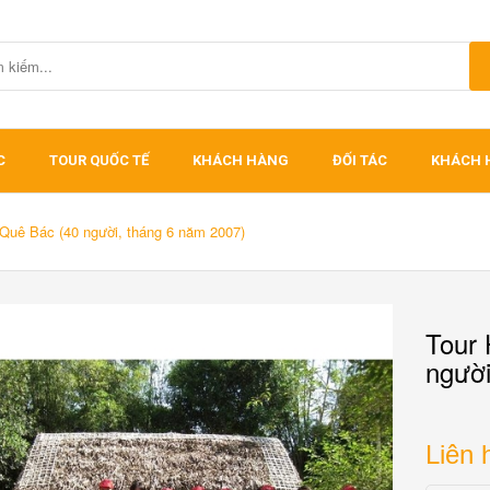
C
TOUR QUỐC TẾ
KHÁCH HÀNG
ĐỐI TÁC
KHÁCH 
 Quê Bác (40 người, tháng 6 năm 2007)
Tour 
người
Liên 