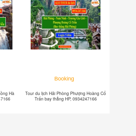
Booking
Hồng Hà
Tour du lịch Hải Phòng Phượng Hoàng Cổ
Tour du lị
247166
Trấn bay thẳng HP, 0934247166
bay th