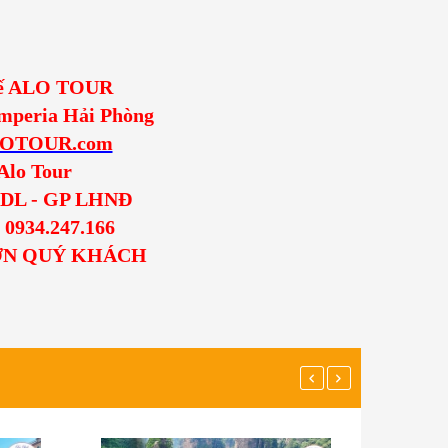
 tế ALO TOUR
Imperia Hải Phòng
LOTOUR.com
Alo Tour
/SDL - GP LHNĐ
h 0934.247.166
ƠN QUÝ KHÁCH