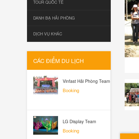
TOUR QUỐC TẾ
DANH BẠ HẢI PHÒNG
DỊCH VỤ KHÁC
CÁC ĐIỂM DU LỊCH
Vinfast Hải Phòng Team
Building Hạ Long 2026 -
Booking
ALO TOUR
LG Display Team
Building Hạ Long 2026
Booking
PMP 29/05 - ALO TOUR