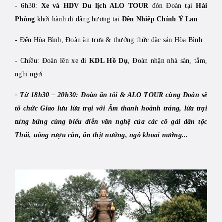
- 6h30:
Xe và HDV Du lịch ALO TOUR
đón Đoàn tại
Hải
Phòng
khởi hành đi dâng hương tại
Đền Nhiếp Chính Ỷ Lan
- Đến Hòa Bình, Đoàn ăn trưa & thưởng thức đặc sản Hòa Bình
- Chiều: Đoàn lên xe đi
KDL Hồ Dụ
, Đoàn nhận nhà sàn, tắm,
nghỉ ngơi
- Từ 18h30 – 20h30: Đoàn ăn tối & ALO TOUR cùng Đoàn sẽ
tổ chức Giao lưu lửa trại với Âm thanh hoành tráng, lửa trại
tưng bừng cùng biểu diễn văn nghệ của các cô gái dân tộc
Thái, uống rượu cần, ăn thịt nướng, ngô khoai nướng...