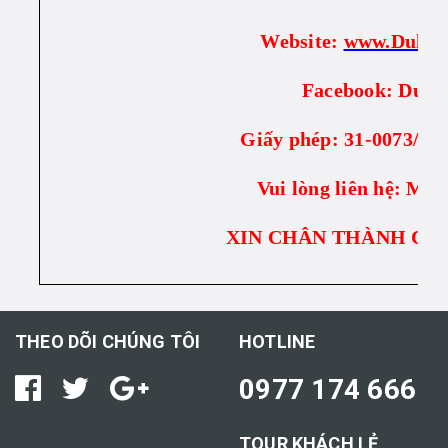
Website:
www.Duli
Facebook: Du Lị
Giấy phép: 31-0073/2
Vui lòng liên hệ: Mr.
XIN CHÂN THÀNH CÁ
THEO DÕI CHÚNG TÔI
HOTLINE
0977 174 666
TOUR KHÁCH LẺ