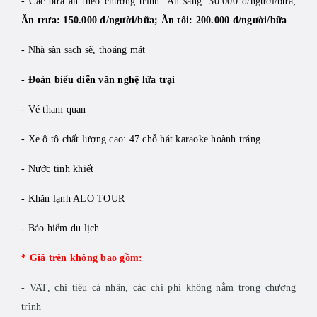
- Các bữa ăn theo chương trình: Ăn sáng: 30.000 đ/người/bữa;
Ăn trưa: 150.000 đ/người/bữa; Ăn tối: 200.000 đ/người/bữa
- Nhà sàn sạch sẽ, thoáng mát
- Đoàn biểu diễn văn nghệ lửa trại
- Vé tham quan
- Xe ô tô chất lượng cao: 47 chỗ hát karaoke hoành tráng
- Nước tinh khiết
- Khăn lạnh ALO TOUR
- Bảo hiểm du lịch
* Giá trên không bao gồm:
- VAT, chi tiêu cá nhân, các chi phí không nằm trong chương
trình