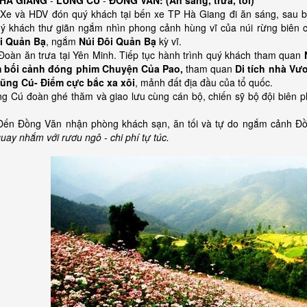
 HÀ GIANG
-
LŨNG CÚ
-
ĐỒNG VĂN: (Ăn sáng, trưa, tối)
Xe và HDV đón quý khách tại bến xe TP Hà Giang đi ăn sáng, sau b
ý khách thư giãn ngắm nhìn phong cảnh hùng vĩ của núi rừng biên 
i Quản Bạ
, ngắm
Núi Đôi Quản Bạ
kỳ vĩ.
Đoàn ăn trưa tại Yên Minh. Tiếp tục hành trình quý khách tham quan
m bối cảnh đóng phim Chuyện Của Pao,
tham quan
Di tích nhà Vư
ũng Cú- Điểm cực bắc xa xôi
, mảnh đất địa đầu của tổ quốc.
ng Cú đoàn ghé thăm và giao lưu cùng cán bộ, chiến sỹ bộ đội biên
 Đến Đồng Văn nhận phòng khách sạn, ăn tối và tự do ngắm cảnh 
quay nhắm với rươu ngô - chi phí tự túc.