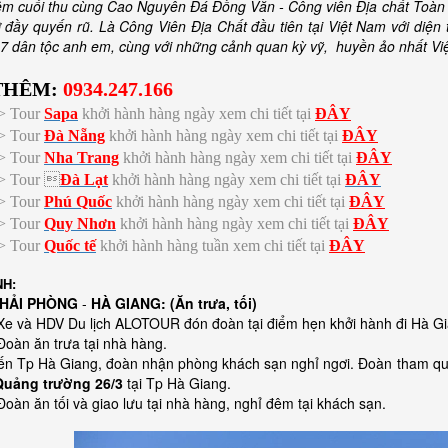
iệm cuối thu cùng Cao Nguyên Đá Đồng Văn - Công viên Địa chất Toàn
 đầy quyến rũ. Là Công Viên Địa Chất đầu tiên tại Việt Nam với diện 
17 dân tộc anh em, cùng với những cảnh quan kỳ vỹ, huyền ảo nhất V
THÊM:
0934.247.166
-> Tour
Sapa
khởi hành hàng ngày xem chi tiết tại
ĐÂY
-> Tour
Đà Nẵng
khởi hành hàng ngày xem chi tiết tại
ĐÂY
-> Tour
Nha Trang
khởi hành hàng ngày xem chi tiết tại
ĐÂY
-> Tour 
Đà Lạt
khởi hành hàng ngày xem chi tiết tại
ĐÂY
-> Tour
Phú Quốc
khởi hành hàng ngày xem chi tiết tại
ĐÂY
-> Tour
Quy Nhơn
khởi hành hàng ngày xem chi tiết tại
ĐÂY
-> Tour
Quốc tế
khởi hành hàng tuần xem chi tiết tại
ĐÂY
NH:
 HẢI PHÒNG
-
HÀ GIANG: (Ăn trưa, tối)
 Xe và HDV Du lịch ALOTOUR đón đoàn tại điểm hẹn khởi hành đi Hà Gi
Đoàn ăn trưa tại nhà hàng.
đến Tp Hà Giang, đoàn nhận phòng khách sạn nghỉ ngơi. Đoàn tham q
Quảng trường 26/3
tại Tp Hà Giang.
Đoàn ăn tối và giao lưu tại nhà hàng, nghỉ đêm tại khách sạn.