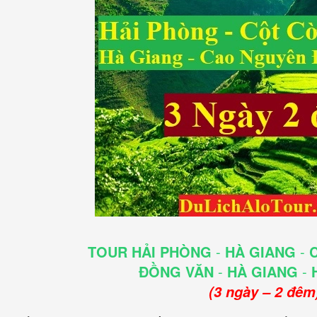
TOUR HẢI PHÒNG
-
HÀ GIANG
-
C
ĐỒNG VĂN
-
HÀ GIANG
-
H
(3 ngày – 2 đêm