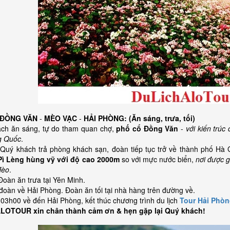
 ĐỒNG VĂN
-
MÈO VẠC
-
HẢI PHÒNG: (Ăn sáng, trưa, tối)
ách ăn sáng, tự do tham quan chợ,
phố cổ Đồng Văn
-
với kiến trúc
g Quốc
.
Quý khách trả phòng khách sạn, đoàn tiếp tục trở về thành phố H
Pì Lèng hùng vỹ với độ cao 2000m
so với mực nước biển,
nơi được g
đèo
.
Đoàn ăn trưa tại Yên Minh.
đoàn về Hải Phòng. Đoàn ăn tối tại nhà hàng trên đường về.
03h00 về đến Hải Phòng, kết thúc chương trình du lịch
Tour Hải Phòn
ALOTOUR xin chân thành cảm ơn & hẹn gặp lại Quý khách!