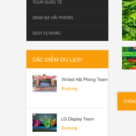
TOUR QUỐC TẾ
DANH BẠ HẢI PHÒNG
DỊCH VỤ KHÁC
CÁC ĐIỂM DU LỊCH
Vinfast Hải Phòng Team
Building Hạ Long 2026 -
Booking
ALO TOUR
THÔNG
LG Display Team
Building Hạ Long 2026
Booking
PMP 29/05 - ALO TOUR