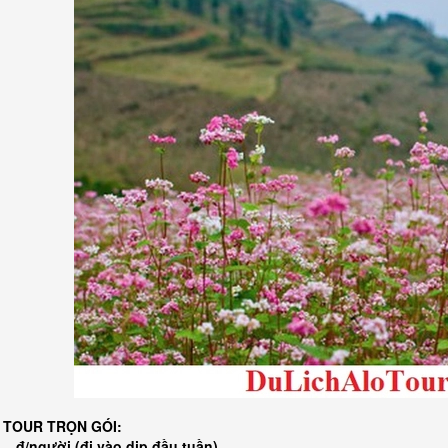
 TOUR TRỌN GÓI:
........ đ/người (đi vào dịp đầu tuần)