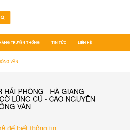
HÀNG TRUYỀN THỐNG
TIN TỨC
LIÊN HỆ
 ĐỒNG VĂN
 HẢI PHÒNG - HÀ GIANG -
CỜ LŨNG CÚ - CAO NGUYÊN
ĐỒNG VĂN
hệ để biết thông tin