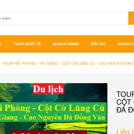
C
TOUR QUỐC TẾ
KHÁCH HÀNG
ĐỐI TÁC
KHÁCH 
TOUR HẢI PHÒNG - HÀ GIANG - CỘT CỜ LŨNG CÚ - CAO NGUYÊN ĐÁ
TOUR
CỘT 
ĐÁ 
Liên 