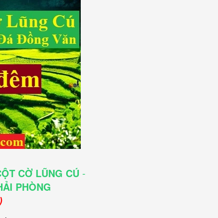
ỘT CỜ LŨNG CÚ
-
ẢI PHÒNG
)