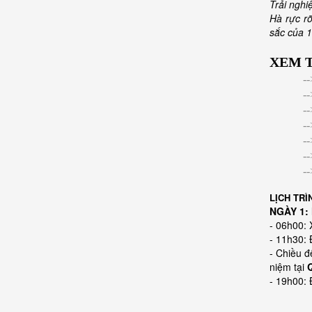
Trải ngh
Hà rực rỡ
sắc của 
XEM 
-
-
-
-
-
-
-
LỊCH TRÌ
NGÀY 1:
- 06h00:
- 11h30: 
- Chiều 
niệm tại
- 19h00: 