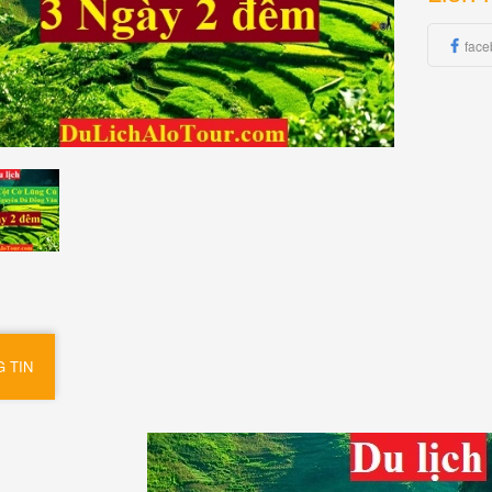
face
 TIN