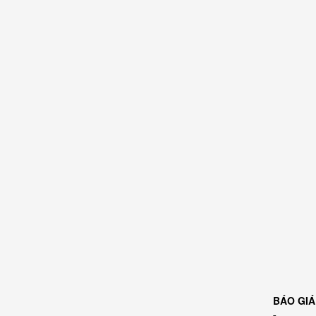
BÁO GIÁ
- ........