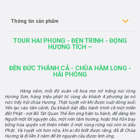
Thông tin sản phẩm
TOUR HẢI PHÒNG - ĐỀN TRÌNH - ĐỘNG
HƯƠNG TÍCH –
ĐỀN ĐỨC THÁNH CẢ - CHÙA HÀM LONG -
HẢI PHÒNG
Hàng năm, mỗi độ xuân về hoa mơ nở trắng núi rừng
Hương Sơn, hàng triệu phật tử cùng du khách 4 phương lại nô
nức trẩy hội chùa Hương. Thật tuyệt vời khi được xuôi dòng suối
Yến lạc vào tiên cảnh, Du khách bắt đầu hành trình về một miền
đất Phật - nơi Bồ Tát Quan Thế Âm ứng hiện tu hành, để dâng lên
Người một lời nguyện cầu, một nén tâm hương, hoặc thả hồn bay
bổng hòa quyện với thiên nhiên ở một vùng rừng núi còn in dấu
Phật. Và tuyệt vời hơn nữa, khi ai đó biết được rằng, đã đi Chùa
Hương là đi liền 3 năm để lời nguyện cầu được linh ứng.