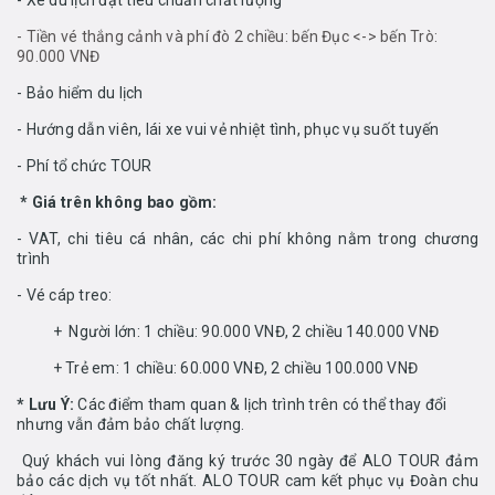
- Xe du lịch đạt tiêu chuẩn chất lượng
- Tiền vé thắng cảnh và phí đò 2 chiều: bến Đục <-> bến Trò:
90.000 VNĐ
- Bảo hiểm du lịch
- Hướng dẫn viên, lái xe vui vẻ nhiệt tình, phục vụ suốt tuyến
- Phí tổ chức TOUR
* Giá trên không bao gồm:
- VAT, chi tiêu cá nhân, các chi phí không nằm trong chương
trình
- Vé cáp treo:
+ Người lớn: 1 chiều: 90.000 VNĐ, 2 chiều 140.000 VNĐ
+ Trẻ em: 1 chiều: 60.000 VNĐ, 2 chiều 100.000 VNĐ
* Lưu Ý:
Các điểm tham quan & lịch trình trên có thể thay đổi
nhưng vẫn đảm bảo chất lượng.
Quý khách vui lòng đăng ký trước 30 ngày để ALO TOUR đảm
bảo các dịch vụ tốt nhất. ALO TOUR cam kết phục vụ Đoàn chu