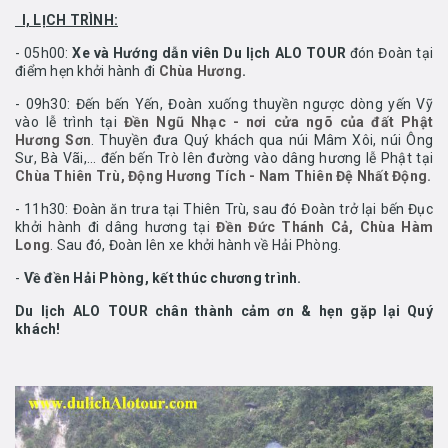
I, LỊCH TRÌNH:
- 05h00:
Xe và Hướng dẫn viên Du lịch ALO TOUR
đón Đoàn tại
điểm hẹn khởi hành đi
Chùa Hương
.
- 09h30: Đến bến Yến, Đoàn xuống thuyền ngược dòng yến Vỹ
vào lễ trình tại
Đền Ngũ Nhạc - nơi cửa ngõ của đất Phật
Hương Sơn
. Thuyền đưa Quý khách qua núi Mâm Xôi, núi Ông
Sư, Bà Vãi,... đến bến Trò lên đường vào dâng hương lễ Phật tại
Chùa Thiên Trù, Động Hương Tích - Nam Thiên Đệ Nhất Động.
- 11h30: Đoàn ăn trưa tại Thiên Trù, sau đó Đoàn trở lại bến Đục
khởi hành đi dâng hương tại
Đền Đức Thánh Cả, Chùa Hàm
Long
. Sau đó, Đoàn lên xe khởi hành về Hải Phòng.
-
Về đền Hải Phòng, kết thúc chương trình.
Du lịch ALO TOUR chân thành cảm ơn & hẹn gặp lại Quý
khách!