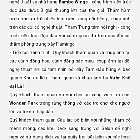
nghệ thuật và nhà hàng
Bambo Wings
- công trình kiến trúc
độc đáo được 3 giải thưởng lớn của thế giới. Thăm hầm
rượu nơi lưu trữ nhiều loại rượu vang nổi tiếng , chụp ảnh
trên các đồi cỏ nghệ thuật. Thăm Trung tâm hội nghị - công
trình kiến trúc độc đáo với cảnh quan đá trên các đồi cỏ,
thăm phòng trưng bày Flamingo.
- Tiếp tục hành trình, Quý khách tham quan và chụp ảnh tại
các cánh đồng hoa, cánh đồng sắc màu, chụp ảnh tại đồi
nghệ thuật nơi có tầm nhìn bởi dãy Tam Đảo hùng vĩ bao
quanh Khu du lịch. Tham quan và chụp ảnh tại
Vườn Khô
Đại Lải
.
Quý khách tham quan và vui chơi tại công viên trò chơi
Wonder Park
trong rừng thông với các trò chơi cho người
lớn và trẻ em hấp dẫn.
Quý khách tham quan Câu lạc bộ biển với những thảm cỏ
mênh mông, các khu Deck sang trọng với Salon để nghỉ
ngơi và sử dụng dịch vụ tại quầy bar bãi biển với các hoạt