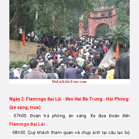
Ngày 2: Flamingo Đại Lải
-
Đền Hai Bà Trưng
-
Hải Phòng:
(ăn sáng, trưa)
- 07h00: Đoàn trả phòng, ăn sáng. Xe đưa Đoàn đến
Flamingo Đại Lải
- 08h30: Quý khách tham quan và chụp ảnh tại câu lạc bộ