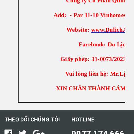
Công ty Cổ Phần Quốc 
Add: - Par 11-10 Vinhomes I
Website:
www.DulichAL
Facebook: Du Lịch A
Giấy phép: 31-0073/2023/
Vui lòng liên hệ: Mr.Lịch
XIN CHÂN THÀNH CÁM Ơ
THEO DÕI CHÚNG TÔI
HOTLINE
0977 174 666