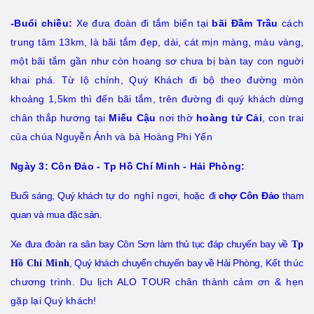
-Buổi chiều:
Xe đưa đoàn đi tắm biển tại
bãi Đầm
Trầu
cách
trung tâm 13km, là bãi tắm đẹp, dài, cát mịn màng, màu vàng,
một bãi tắm gần như còn hoang sơ chưa bị bàn tay con nguời
khai phá. Từ lộ chính, Quý Khách đi bộ theo đường mòn
khoảng 1,5km thì đến bãi tắm, trên đường đi quý khách dừng
chân thắp hương tại
Miếu Cậu
nơi thờ
hoàng tử Cải
, con trai
của chúa Nguyễn Ánh và bà Hoàng Phi Yến
Ngày 3: Côn Đảo - Tp Hồ Chí Minh - Hải Phòng:
Buổi sáng, Quý khách t
ự do nghỉ ngơi,
ho
ặc
đi
chợ Côn Đảo
tham
quan và mua đặc sản.
Xe đưa đoàn ra sân bay Côn Sơn làm thủ tục đáp chuyến bay về
Tp
, Quý khách chuyển chuyến bay về Hải Phòng,
Kết thúc
Hồ Chí Minh
chương trình. Du lịch ALO TOUR chân thành cảm ơn & hẹn
gặp lại Quý khách!