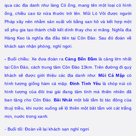
qua các địa danh như làng Cỏ ống, mang tên một loại cỏ hình
ống, chiều cao từ nửa thước trở lên. Mũi Lò Vôi được người
Pháp xây nên nhằm sản xuất vôi bằng san hô và kết hợp một
số phụ gia tạo thành chất kết dính thay cho xi măng. Nghĩa địa
Hàng Keo là nghĩa địa đầu tiên tại Côn Đảo. Sau đó đoàn về
khách sạn nhận phòng, nghỉ ngơi.
-
Buổi chiều: Xe đưa đoàn ra
Cảng Bến Đầm
là cảng lớn nhất
tại Côn Đảo, cách trung tâm Côn Đảo 13km. Trên đường đi quý
khách sẽ được giới thiệu các địa danh như:
Mũi Cá Mập
có
hình tượng giống hàm cá mập.
Đỉnh Tình Yêu
là chóp núi có
hình tượng của đôi trai gái đang tâm tình mà thiên nhiên đã
ban tặng cho Côn Đảo.
Bãi Nhát
một bãi tắm bị tác động của
thuỷ triều, khi nước xuống sẽ lộ thiên một bãt tắm với cát trắng
mịn, nước trong xanh.
- Buổi tối: Đoàn về lại khách sạn nghỉ ngơi