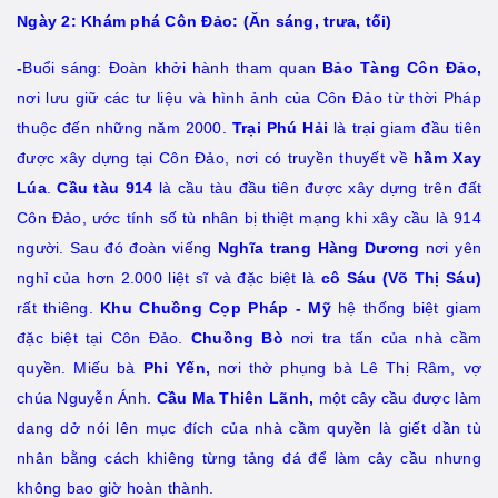
Ngày 2: Khám phá Côn Đảo: (Ăn sáng, trưa, tối)
-
Buổi sáng: Đoàn khởi hành tham quan
Bảo Tàng
Côn Đảo,
nơi lưu giữ các tư liệu và hình ảnh của Côn Đảo từ thời Pháp
thuộc đến những năm 2000.
Trại Phú Hải
là trại giam đầu tiên
được xây dựng tại Côn Đảo, nơi có truyền thuyết về
hầm Xay
Lúa
.
Cầu tàu 914
là cầu tàu đầu tiên được xây dựng trên đất
Côn Đảo, ước tính số tù nhân bị thiệt mạng khi xây cầu là 914
người. Sau đó đoàn viếng
N
ghĩa trang Hàng Dương
nơi yên
nghỉ của hơn 2.000 liệt sĩ và đặc biệt là
cô Sáu (Võ Thị Sáu)
rất thiêng.
Khu Chuồng Cọp Pháp - Mỹ
hệ thống biệt giam
đặc biệt tại Côn Đảo.
Chuồng Bò
nơi tra tấn của nhà cầm
quyền. Miếu bà
Phi Yến
,
nơi thờ phụng bà Lê Thị Râm, vợ
chúa Nguyễn Ánh.
Cầu Ma Thiên Lãnh
,
một cây cầu được làm
dang dở nói lên mục đích của nhà cầm quyền là giết dần tù
nhân bằng cách khiêng từng tảng đá để làm cây cầu nhưng
không bao giờ hoàn thành.