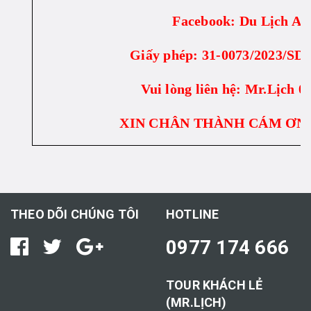
Facebook: Du Lịch Al
Giấy phép: 31-0073/2023/S
Vui lòng liên hệ: Mr.Lịch 0
XIN CHÂN THÀNH CÁM ƠN
THEO DÕI CHÚNG TÔI
HOTLINE
0977 174 666
TOUR KHÁCH LẺ
(MR.LỊCH)