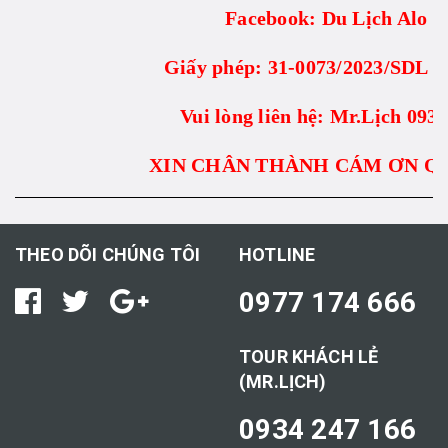
Facebook: Du Lịch Alo T
Giấy phép: 31-0073/2023/SDL 
Vui lòng liên hệ: Mr.Lịch 093
XIN CHÂN THÀNH CÁM ƠN Q
THEO DÕI CHÚNG TÔI
HOTLINE
0977 174 666
TOUR KHÁCH LẺ
(MR.LỊCH)
0934 247 166