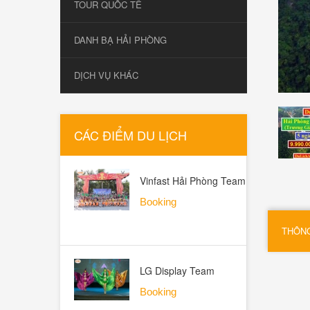
TOUR QUỐC TẾ
DANH BẠ HẢI PHÒNG
DỊCH VỤ KHÁC
CÁC ĐIỂM DU LỊCH
Vinfast Hải Phòng Team
Building Hạ Long 2026 -
Booking
ALO TOUR
THÔNG
LG Display Team
Building Hạ Long 2026
Booking
PMP 29/05 - ALO TOUR