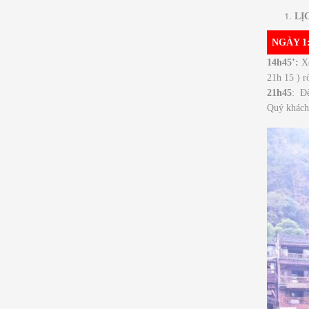
LỊ
NGÀY 1
14h45’:
X
21h 15 ) r
21h45
: Đế
Quý khách 