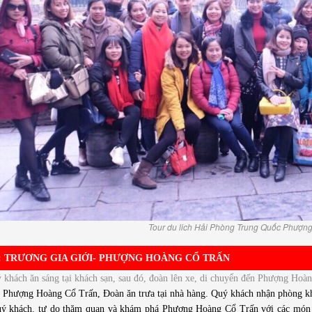
Tour du lich Hải Phòng Trung Quốc Phượn
: TRƯƠNG GIA GIỚI- PHƯỢNG HOÀNG CỔ TRẤN
 khách ăn sáng tại khách sạn, sau đó, đoàn lên xe, di chuyển đến Phượng Hoà
 Phượng Hoàng Cổ Trấn, Đoàn ăn trưa tại nhà hàng. Quý khách nhận phòng kh
 khách. tự do thăm quan và khám phá Phượng Hoàng Cổ Trấn với các món ă