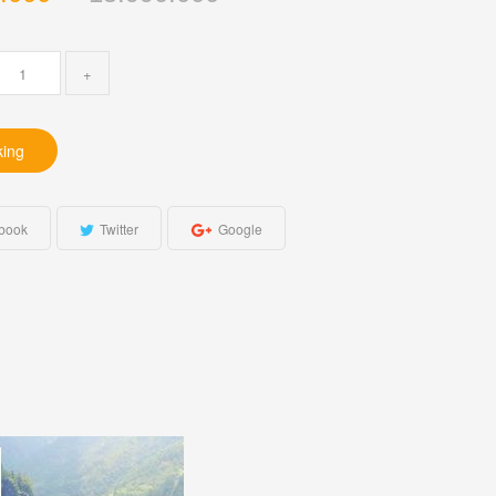
+
king
book
Twitter
Google