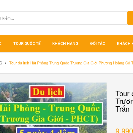
C
TOUR QUỐC TẾ
KHÁCH HÀNG
ĐỐI TÁC
KHÁCH 
C
Tour du lịch Hải Phòng Trung Quốc Trương Gia Giới Phượng Hoàng Cổ 
Tour 
Trươ
Trấn
9.990