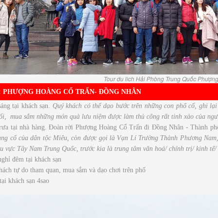
Tour du lich Hải Phòng Trung Quốc Phượn
:
PHƯỢNG HOÀNG CỔ TRẤN- ĐỒNG NHÂN
áng tại khách sạn.
Quý khách có thể dạo bước trên những con phố cổ, ghi lạ
ổi, mua sắm những món quà lưu niệm được làm thủ công rất tinh xảo của ng
rưa tại nhà hàng. Đoàn rời Phượng Hoàng Cổ Trấn đi Đồng Nhân - Thành p
ng cổ của dân tộc Miêu, còn được gọi là Vạn Lí Trường Thành Phương Nam, đâ
u vực Tây Nam Trung Quốc, trước kia là trung tâm văn hoá/ chính trị/ kinh tế
nghỉ đêm tại khách sạn
hách tự do tham quan, mua sắm và dạo chơi trên phố
ại khách sạn 4sao