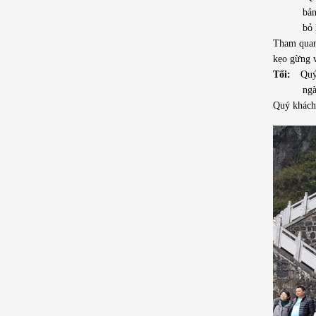
bản
bỏ 
Tham quan
kẹo gừng v
Tối:
Quý k
ngà
Quý khách