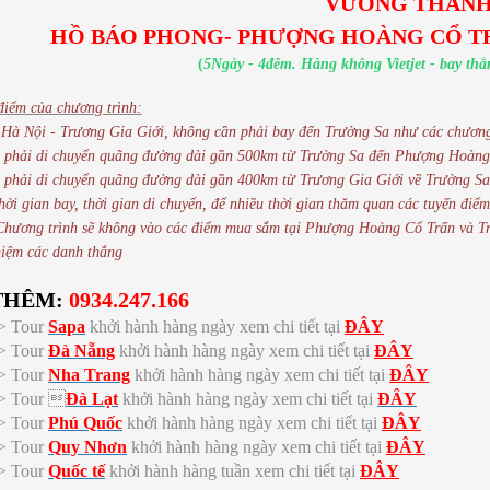
VƯƠNG THÀN
HỒ BÁO PHONG- PHƯỢNG HOÀNG CỔ TRẤ
(
5Ngày - 4đêm. Hàng không Vietjet - bay th
iểm của chương trình:
Hà Nội - Trương Gia Giới, không cần phải bay đến Trường Sa như các chương
 phải di chuyển quãng đường dài gần 500km từ Trường Sa đến Phượng Hoàng 
 phải di chuyển quãng đường dài gần 400km từ Trương Gia Giới về Trường Sa
thời gian bay, thời gian di chuyển, để nhiều thời gian thăm quan các tuyến 
Chương trình sẽ không vào các điểm mua sắm tại Phượng Hoàng Cổ Trấn và Tr
hiệm các danh thắng
THÊM:
0934.247.166
-> Tour
Sapa
khởi hành hàng ngày xem chi tiết tại
ĐÂY
-> Tour
Đà Nẵng
khởi hành hàng ngày xem chi tiết tại
ĐÂY
-> Tour
Nha Trang
khởi hành hàng ngày xem chi tiết tại
ĐÂY
-> Tour 
Đà Lạt
khởi hành hàng ngày xem chi tiết tại
ĐÂY
-> Tour
Phú Quốc
khởi hành hàng ngày xem chi tiết tại
ĐÂY
-> Tour
Quy Nhơn
khởi hành hàng ngày xem chi tiết tại
ĐÂY
-> Tour
Quốc tế
khởi hành hàng tuần xem chi tiết tại
ĐÂY