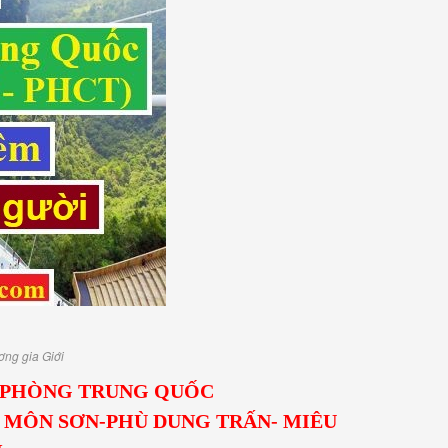
ơng gia Giới
I PHÒNG TRUNG QUỐC
ÊN MÔN SƠN-PHÙ DUNG TRẤN- MIÊU