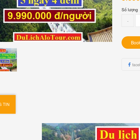
Số lượng
-
Boo
face
 TIN