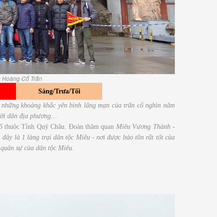
g Hoàng Cổ Trấn
Sáng/Trưa/Tối
i những khoảng khắc yên bình lãng mạn của trấn cổ nghìn năm
ười dân địa phương…
hố thuộc Tỉnh Quý Châu. Đoàn thăm quan
Miêu Vương Thành -
y là 1 làng trại dân tộc Miêu - nơi được bảo tồn rất tốt của
/ quân sự của dân tộc Miêu.