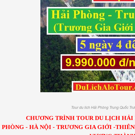
Tour du lich Hải Phòng Trung Quốc Trư
CHƯƠNG TRÌNH TOUR DU LỊCH HẢ
 PHÒNG - HÀ NỘI - TRƯƠNG GIA GIỚI -THI