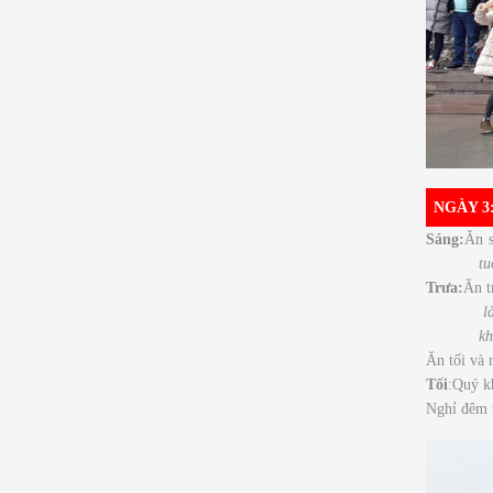
NGÀY 3
Sáng
:
Ăn s
tu
Trưa:
Ăn t
là
kh
Ăn tối và 
Tối
:Quý k
Nghỉ đêm t