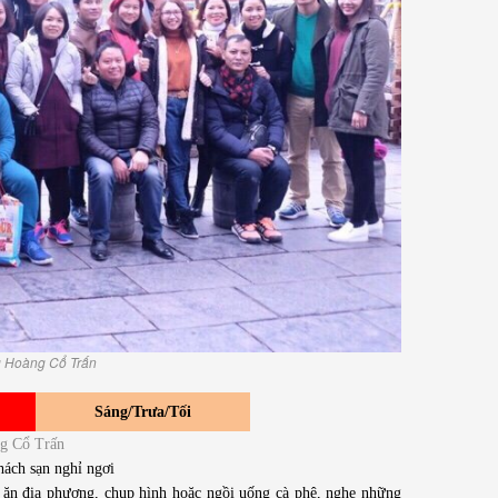
g Hoàng Cổ Trấn
Sáng/Trưa/Tối
ng Cổ Trấn
ách sạn nghỉ ngơi
n địa phương, chụp hình hoặc ngồi uống cà phê, nghe những