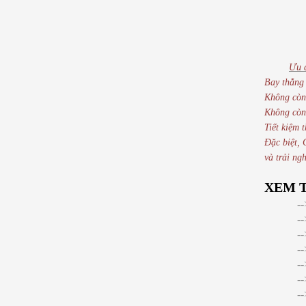
Ưu đ
Bay thẳng 
Không còn
Không còn
Tiết kiệm 
Đặc biệt, 
và trải ng
XEM 
-
-
-
-
-
-
-