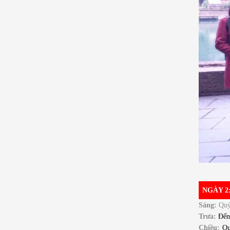
NGÀY 2
Sáng
:
Quý
Trưa:
Đến
Chiều:
Quý