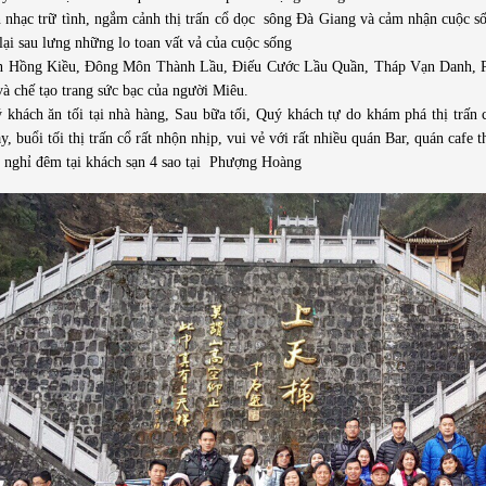
 nhạc trữ tình, ngắm cảnh thị trấn cổ dọc sông Đà Giang và cảm nhận cuộc s
lại sau lưng những lo toan vất vả của cuộc sống
 Hồng Kiều, Đông Môn Thành Lầu, Điếu Cước Lầu Quần, Tháp Vạn Danh, Ph
à chế tạo trang sức bạc của người Miêu.
hách ăn tối tại nhà hàng, Sau bữa tối, Quý khách tự do khám phá thị trấn c
y, buổi tối thị trấn cổ rất nhộn nhịp, vui vẻ với rất nhiều quán Bar, quán ca
 nghỉ đêm tại khách sạn 4 sao tại Phượng Hoàng