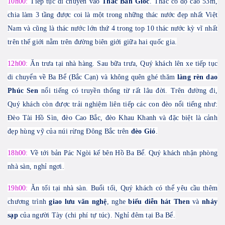
10h00:
Tiếp tục di chuyển vào
Thác Bản Giốc
. Thác
có độ cao 53m,
chia làm 3 tầng được coi là một trong những thác nước đẹp nhất Việt
Nam và cũng là thác nước lớn thứ 4 trong top 10 thác nước kỳ vĩ nhất
trên thế giới nằm trên đường biên giới giữa hai quốc gia.
12h00:
Ăn trưa tại nhà hàng. Sau bữa trưa, Quý khách lên xe tiếp tục
di chuyển về Ba Bể (Bắc Cạn) và không quên ghé thăm
làng rèn dao
Phúc Sen
nổi tiếng có truyền thống từ rất lâu đời. Trên đường đi,
Quý khách còn được trải nghiệm liên tiếp các con đèo nổi tiếng như:
Đèo Tài Hồ Sìn, đèo Cao Bắc, đèo Khau Khanh và đặc biệt là cảnh
đẹp hùng vỹ của núi rừng Đông Bắc trên
đèo Gió
.
1
8
h
0
0:
Về tới bản Pác Ngòi kế bên Hồ Ba Bể. Quý khách nhận phòng
nhà sàn, nghỉ ngơi.
19h00:
Ăn
tối tại nhà sàn.
Buổi tối, Quý khách có thể yêu cầu thêm
chương trình
giao lưu văn nghệ
, nghe
biểu diễn hát Then
và
nhảy
sạp
của người Tày (chi phí tự túc). Nghỉ đêm tại Ba Bể.