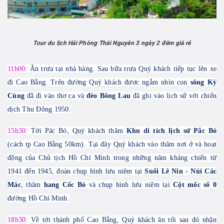
Tour du lịch Hải Phòng Thái Nguyên 3 ngày 2 đêm giá rẻ
11h00:
Ăn trưa tại nhà hàng. Sau bữa trưa Quý khách tiếp tục lên xe
đi Cao Bằng. Trên đường Quý khách được ngắm nhìn con
sông Kỳ
Cùng
đã đi vào thơ ca và
đèo Bông Lau
đã ghi vào lịch sử với chiến
dịch Thu Đông 1950.
15h30:
Tới Pác Bó,
Quý khách
thăm
Khu di tích lịch sử Pắc Bó
(cách tp Cao Bằng 50km). Tại đây Quý khách vào thăm nơi ở và hoạt
động của Chủ tịch Hồ Chí Minh trong những năm kháng chiến từ
1941 đến 1945,
đoàn chụp hình lưu niệm tại
Suối Lê Nin - Núi Các
Mác
, thăm
hang Cốc Bó
và chụp hình lưu niệm tại
Cột mốc số 0
đường Hồ Chí Minh.
18h30:
Về tới thành phố Cao Bằng, Quý khách ăn tối sau đó nhận