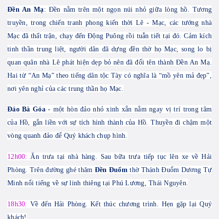
Đền An Mạ
: Đền nằm trên một ngọn núi nhỏ giữa lòng hồ.
Tương
truyền, trong chiến tranh phong kiến thời Lê - Mạc, các tướng nhà
Mạc đã thất trận, chạy đến Động Puông rồi tuẫn tiết tại đó. Cảm kích
tinh thần trung liệt, người dân đã dựng đền thờ họ Mạc, song lo bị
quan quân nhà Lê phát hiện dẹp bỏ nên đã đổi tên thành Đền An Mạ.
Hai từ “An Mạ” theo tiếng dân tộc Tày có nghĩa là “mồ yên mả đẹp”,
nơi yên nghỉ của các trung thần họ Mạc.
Đảo Bà Góa
- một hòn đảo nhỏ xinh xắn nằm ngay vị trí trong tâm
của Hồ, gắn liền với sự tích hình thành của Hồ. Thuyền đi chậm một
vòng quanh đảo để Quý khách chụp hình.
12h00:
Ăn trưa tại nhà hàng. Sau bữa trưa tiếp tục lên xe về Hải
Phòng. Trên đường ghé thăm
Đền Đuổm
thờ Thánh Đuổm Dương Tự
Minh nổi tiếng về sự linh thiêng tại Phú Lương, Thái Nguyên.
18h30:
Về đến Hải Phòng. Kết thúc chương trình. Hẹn gặp lại Quý
khách!