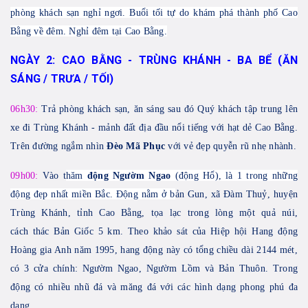
phòng khách sạn nghỉ ngơi. Buổi tối tự do khám phá thành phố Cao
Bằng về đêm. Nghỉ đêm tại Cao Bằng.
NGÀY 2: CAO BẰNG - TRÙNG KHÁNH - BA BỂ (ĂN
SÁNG / TRƯA / TỐI)
0
6
h
3
0:
Trả phòng khách sạn, ăn sáng sau đó Quý khách tập trung lên
xe đi Trùng Khánh - mảnh đất địa đầu nổi tiếng với hạt dẻ Cao Bằng.
Trên đường ngắm nhìn
Đèo Mã Phục
với vẻ đẹp quyễn rũ nhẹ nhành.
09h00:
Vào t
hăm
đ
ộng Ngườm Ngao
(động Hổ), là 1 trong những
động đẹp nhất miền Bắc.
Động nằm ở b
ản Gun, xã Đàm Thuỷ, huyện
Trùng Khánh, tỉnh Cao Bằng
, tọa
lạc trong lòng một quả núi,
cách thác Bản Giốc 5 km. Theo khảo sát của Hiệp hội Hang động
Hoàng gia Anh năm 1995, hang động này có tổng chiều dài 2144 mét,
có 3 cửa chính: Ngườm Ngao, Ngườm Lồm và Bản Thuôn. Trong
động có nhiều
nhũ
đá và măng đá với các hình dạng phong phú đa
dạng.