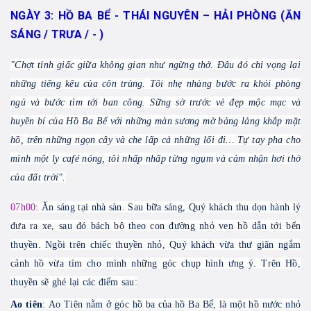
NGÀY 3: HỒ BA BỂ - THÁI NGUYÊN – HẢI PHÒNG (ĂN
SÁNG / TRƯA / - )
"Chợt tỉnh giấc giữa không gian như ngừng thở. Đâu đó chỉ vọng lại
những tiếng kêu của côn trùng. Tôi nhẹ nhàng bước ra khỏi phòng
ngủ và bước tìm tới ban công. Sững sờ trước vẻ đẹp mộc mạc và
huyền bí của Hồ Ba Bể với những màn sương mờ bảng lảng khắp mặt
hồ, trên những ngọn cây và che lấp cả những lối đi… Tự tay pha cho
mình một ly café nóng, tôi nhấp nhấp từng ngụm và cảm nhận hơi thở
của đất trời".
07h00:
Ăn sáng tại nhà sàn. Sau bữa sáng, Quý khách thu dọn hành lý
đưa ra xe, sau đó bách bộ theo con đường nhỏ ven hồ dẫn tới bến
thuyền. Ngồi trên chiếc thuyền nhỏ, Quý khách vừa thư giãn ngắm
cảnh hồ vừa tìm cho mình những góc chụp hình ưng ý. Trên Hồ,
thuyền sẽ ghé lại các điểm sau:
Ao tiên
:
Ao Tiên nằm ở góc hồ ba của hồ Ba Bể, là một hồ nước nhỏ