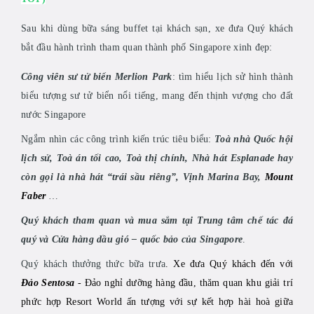
Sau khi dùng bữa sáng buffet tại khách sạn, xe đưa Quý khách
bắt đầu hành trình tham quan thành phố Singapore xinh đẹp:
Công viên sư tử biển Merlion Park
: tìm hiểu lịch sử hình thành
biểu tượng sư tử biển nổi tiếng, mang đến thịnh vượng cho đất
nước Singapore
Ngắm nhìn các công trình kiến trúc tiêu biểu:
Toà nhà Quốc hội
lịch sử, Toà án tối cao, Toà thị chính, Nhà hát Esplanade hay
còn gọi là nhà hát “trái sầu riêng”, Vịnh Marina Bay,
Mount
Faber
…
Quý khách tham quan và mua sắm tại Trung tâm chế tác đá
quý và Cửa hàng dầu gió – quốc bảo của Singapore
.
Quý khách thưởng thức bữa trưa
.
Xe đưa Quý khách đến với
Đảo Sentosa
-
Đảo nghỉ dưỡng hàng đầu, thăm quan khu giải trí
phức hợp Resort World ấn tượng với sự kết hợp hài hoà giữa