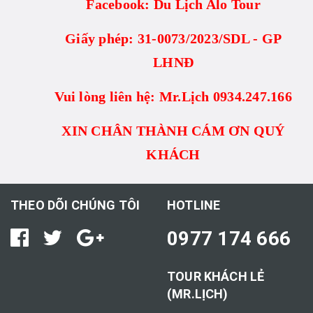
Facebook: Du Lịch Alo Tour
Giấy phép: 31-0073/2023/SDL - GP
LHNĐ
Vui lòng liên hệ: Mr.Lịch 0934.247.166
XIN CHÂN THÀNH CÁM ƠN QUÝ
KHÁCH
THEO DÕI CHÚNG TÔI
HOTLINE
0977 174 666
TOUR KHÁCH LẺ
(MR.LỊCH)