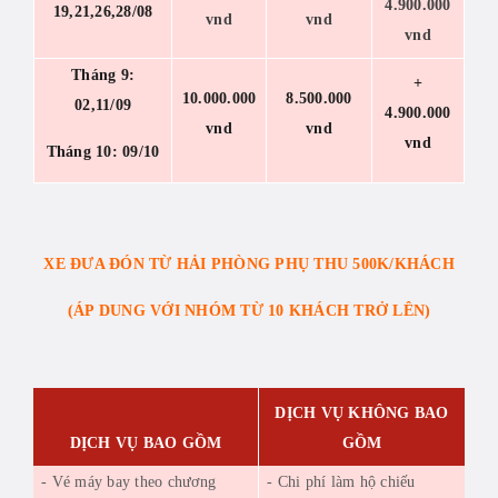
4.900.000
19,21,26,28/08
vnd
vnd
vnd
Tháng 9:
+
10.000.000
8.500.000
02,11/09
4.900.000
vnd
vnd
vnd
Tháng 10: 09/10
XE ĐƯA ĐÓN TỪ HẢI PHÒNG PHỤ THU 500K/KHÁCH
(ÁP DUNG VỚI NHÓM TỪ 10 KHÁCH TRỞ LÊN)
DỊCH VỤ KHÔNG BAO
DỊCH VỤ BAO GỒM
GỒM
- Vé máy bay theo chương
- Chi phí làm hộ chiếu