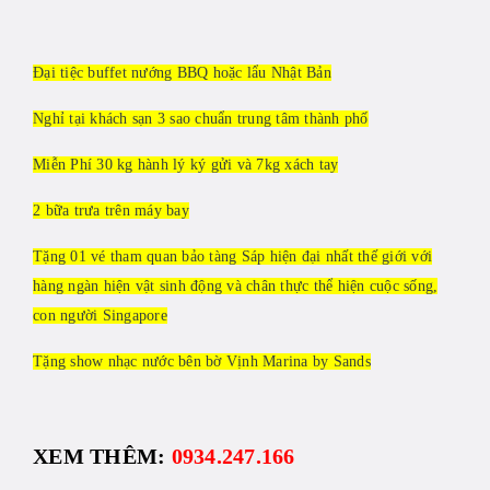
Đại tiệc buffet nướng BBQ hoặc lẩu Nhật Bản
Nghỉ tại khách sạn 3 sao chuẩn trung tâm thành phố
Miễn Phí 30 kg hành lý ký gửi và 7kg xách tay
2 bữa trưa trên máy bay
Tặng 01 vé tham quan bảo tàng Sáp hiện đại nhất thế giới với
hàng ngàn hiện vật sinh động và chân thực thể hiện cuộc sống,
con người Singapore
Tặng show nhạc nước bên bờ Vịnh Marina by Sands
XEM THÊM:
0934.247.166