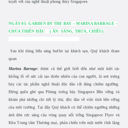
tuyệt vời của nghệ thuật phong thủy Singapore.
NG
À
Y
0
3: GARDEN BY THE BAY
– MARINA BARRAGE –
CHÙA THIÊN HẬU
(
ĂN
:
SÁNG
,
TRƯA
, CHIỀU)
Sau khi dùng bữa sáng buffet tại khách sạn, Quý khách tham
quan
Marina Barrage:
được cả thế giới biết đến như một kiệt tác
khổng lồ về sức cải tạo thiên nhiên của con người, là nơi trưng
bày các tác phẩm nghệ thuật độc đáo rất đáng chiêm ngưỡng.
Đừng quên ghé qua Phòng trưng bày Singapore Bền vững và
khám phá những chi tiết lý thú, độc đáo về việc tính bền vững
của môi trường. Tại đây Quý khách có thể chiêm ngưỡng những
ánh đèn rực sáng của vòng quay nổi tiếng Singapore Flyer và
Khu Trung tâm Thương mại, phản chiếu trên mặt nước tĩnh lặng