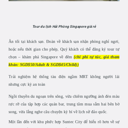
Tour du lịch Hải Phòng Singapore giá rẻ
Ăn tối tại khách sạn. Đoàn về khách sạn nhận phòng nghỉ ngơi,
hoặc nếu thời gian cho phép, Quý khách có thể đăng ký tour tự
chọn – khám phá Singapore về đêm
(chi phí tự túc, g
iá tham
khảo: SGD$50/Adult & SGD$45/Child)
)
Trải nghiệm hệ thống tàu điện ngầm MRT không người lái
nhưng cực kỳ an toàn
Ngồi thuyền du ngoạn trên sông, vừa chiêm ngưỡng ánh đèn màu
rực rỡ của tập hợp các quán bar, trung tâm mua sắm hai bên bờ
song, vừa lắng nghe câu chuyện kỳ bí về lịch sử đảo quốc.
Một lần đến với khu phức hợp Suntec City để hiểu rõ hơn về sự