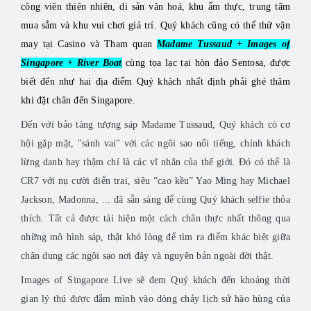
công viên thiên nhiên, di sản văn hoá, khu ẩm thực, trung tâm
mua sắm và khu vui chơi giả trí. Quý khách cũng có thể thử vận
may tại Casino và Tham quan
Madame Tussaud + Images of
Singapore + River Boat
cùng tọa lạc tại hòn đảo Sentosa, được
biết đến như hai địa điểm Quý khách nhất định phải ghé thăm
khi đặt chân đến Singapore.
Đến với bảo tàng tượng sáp Madame Tussaud, Quý khách có cơ
hội gặp mặt, "sánh vai" với các ngôi sao nổi tiếng, chính khách
lừng danh hay thậm chí là các vĩ nhân của thế giới. Đó có thể là
CR7 với nụ cười điển trai, siêu “cao kều” Yao Ming hay Michael
Jackson, Madonna, ... đã sẵn sàng để cùng Quý khách selfie thỏa
thích. Tất cả được tái hiện một cách chân thực nhất thông qua
những mô hình sáp, thật khó lòng để tìm ra điểm khác biệt giữa
chân dung các ngôi sao nơi đây và nguyên bản ngoài đời thật.
Images of Singapore Live sẽ đem Quý khách đến khoảng thời
gian lý thú được đắm mình vào dòng chảy lịch sử hào hùng của