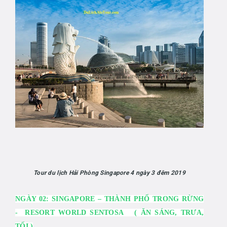
Tour du lịch Hải Phòng Singapore 4 ngày 3 đêm 2019
N
GÀY 0
2:
SINGAPORE – THÀNH PHỐ TRONG RỪNG
-
RESORT WORLD SENTOSA
(
ĂN SÁNG
,
TRƯA
,
TỐI
)