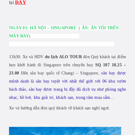
tại
ĐÂY
N
GÀY 01
:
HÀ NỘI
– S
INGAPORE
( ĂN: ĂN TỐI TRÊN
MÁY BAY)
13h30: Xe và HDV
du lịch ALO TOUR
đón Quý khách tại điểm
hẹn khởi hành đi Singapore trên chuyến bay
SQ 187 18.25 –
23.00
Đến sân bay quốc tế Changi – Singapore,
sân bay được
mệnh danh là sân bay tuyệt vời nhất thế giới với 06 khu vườn
bách thảo, sân bay được trang bị đầy đủ dịch vụ như phòng nghe
nhạc, hồ bơi, khu giải trí, khách sạn, trung tâm mua sắm…
Xe và hướng dẫn đón quý khách về khách sạn nghỉ ngơi.