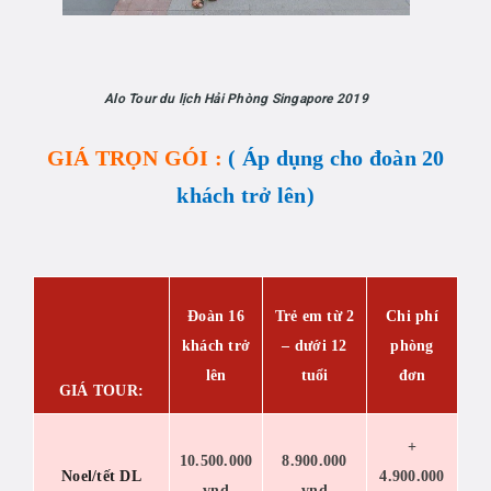
Alo Tour du lịch Hải Phòng Singapore 2019
GIÁ TRỌN GÓI :
( Áp dụng cho đoàn 20
khách trở lên)
Đoàn 16
Trẻ em từ 2
Chi phí
khách trở
– dưới 12
phòng
lên
tuổi
đơn
GIÁ TOUR:
+
10.500.000
8.900.000
Noel/tết DL
4.900.000
vnd
vnd