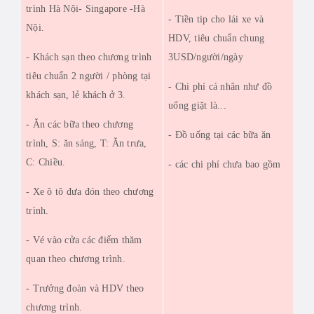
trình Hà Nội- Singapore -Hà
- Tiền tip cho lái xe và
Nội.
HDV, tiêu chuẩn chung
- Khách s
ạ
n theo ch
ươ
ng trình
3USD/người/ngày
tiêu chuẩn 2 người / phòng tại
- Chi phí cá nhân như đồ
khách sạn, lẻ khách ở 3.
uống giặt là...
- Ăn các bữa theo ch
ươ
ng
- Đồ uống tại các bữa ăn
trình, S: ăn sáng, T: Ăn trưa,
C: Chiều.
- các chi phí chưa bao gồm
- Xe ô tô đ
ư
a đón theo ch
ươ
ng
trình.
- Vé vào c
ử
a các đi
ể
m thăm
quan theo ch
ươ
ng trình.
- Trưởng đoàn và HDV theo
chương trình.