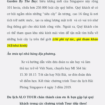
Garden By The Bay
:
biểu tượng mới của Singapore này rộng
101 hecta, chứa hơn 250.000 loài cây quý hiếm. Quý khách sẽ có
cơ hội ngắm nhìn những “siêu cây” ấn tượng, cao 16 tầng là nơi
tích trữ nước mưa , tạo ra năng lượng mặt trời và có vai trò như
ống thông gió cho nhà kính công viên. Ngoài ra, Quý khách còn
có thể tham quan khu nhà kính mái vòm để tận mắt tìm hiểu về
những loài cây lạ trên thế giới
(chi phí tự túc, giá tham khảo
16$/nhà kính)
Ăn trưa tại nhà hàng địa phương.
Xe và hướng dẫn viên đưa đoàn ra sân bay và làm
thủ tục trở về Việt Nam, chuyến bay
MI 564 lúc
15.30 18.15 Tới sân bay Nội Bài, xe đón đoàn đưa
về điểm hẹn. Kết thúc
chương trình Tour du lịch Hải
Phòng Singapore 4 ngày 3 đêm 2019.
Du lịch ALO TOUR chân thành cảm ơn & hẹn gặp lại quý
khách trong các chương trình Tour tiếp theo!