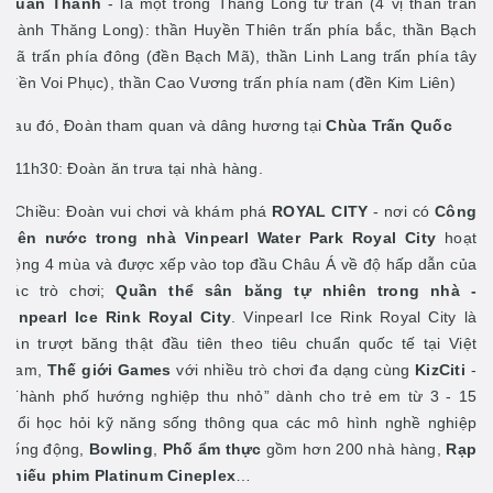
Quán Thánh
- là một trong Thăng Long tứ trấn (4 vị thần trấn
thành Thăng Long): thần Huyền Thiên trấn phía bắc, thần Bạch
Mã trấn phía đông (đền Bạch Mã), thần Linh Lang trấn phía tây
(đền Voi Phục), thần Cao Vương trấn phía nam (đền Kim Liên)
Sau đó, Đoàn tham quan và dâng hương tại
Chùa Trấn Quốc
- 11h30: Đoàn ăn trưa tại nhà hàng.
- Chiều: Đoàn vui chơi và khám phá
ROYAL CITY
- nơi có
Công
viên nước trong nhà Vinpearl Water Park Royal City
hoạt
động 4 mùa và được xếp vào top đầu Châu Á về độ hấp dẫn của
các trò chơi;
Quần thể sân băng tự nhiên trong nhà -
Vinpearl Ice Rink Royal City
. Vinpearl Ice Rink Royal City là
sân trượt băng thật đầu tiên theo tiêu chuẩn quốc tế tại Việt
Nam,
Thế giới Games
với nhiều trò chơi đa dạng cùng
KizCiti
-
“Thành phố hướng nghiệp thu nhỏ” dành cho trẻ em từ 3 - 15
tuổi học hỏi kỹ năng sống thông qua các mô hình nghề nghiệp
sống động,
Bowling
,
Phố ẩm thực
gồm hơn 200 nhà hàng,
Rạp
chiếu phim Platinum Cineplex
…