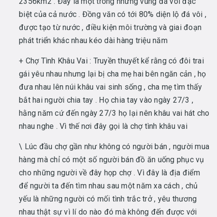
2356km2 . Đây là một trong những vùng đá vôi đặc
biệt của cả nước . Đồng văn có tới 80% diện lộ đá vôi ,
được tạo từ nước , điều kiện môi trường và giai đoạn
phát triển khác nhau kéo dài hàng triệu năm
+ Chợ Tình Khâu Vai : Truyền thuyết kể rằng có đôi trai
gái yêu nhau nhưng lại bị cha mẹ hai bên ngăn cản , họ
đưa nhau lên núi khâu vai sinh sống , cha mẹ tìm thấy
bắt hai người chia tay . Họ chia tay vào ngày 27/3 ,
hằng năm cứ đến ngày 27/3 họ lại nên khâu vai hát cho
nhau nghe . Vì thế nơi đây gọi là chợ tình khâu vai
\ Lúc đầu chợ gần như không có người bán , người mua
hàng mà chỉ có một số người bán đồ ăn uống phục vụ
cho những người về đây họp chợ . Vì đây là địa điểm
để người ta đến tìm nhau sau một năm xa cách , chủ
yếu là những người có mối tình trắc trở , yêu thương
nhau thật sự vì lí do nào đó mà không đến được với