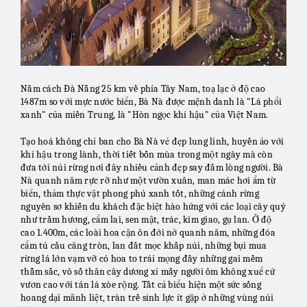
Nằm cách Đà Nẵng 25 km về phía Tây Nam, toạ lạc ở độ cao
1487m so với mực nước biển, Bà Nà được mệnh danh là "Lá phổi
xanh" của miền Trung, là "Hòn ngọc khí hậu" của Việt Nam.
Tạo hoá không chỉ ban cho Bà Nà vẻ đẹp lung linh, huyền ảo với
khí hậu trong lành, thời tiết bốn mùa trong một ngày mà còn
đưa tới núi rừng nơi đây nhiều cảnh đẹp say đắm lòng người. Bà
Nà quanh năm rực rỡ như một vườn xuân, man mác hơi ẩm từ
biển, thảm thực vật phong phú xanh tốt, những cánh rừng
nguyên sơ khiến du khách đặc biệt hào hứng với các loại cây quý
như trầm hương, cẩm lai, sen mật, trác, kim giao, gụ lan. Ở độ
cao 1.400m, các loài hoa cận ôn đới nở quanh năm, những đóa
cẩm tú cầu căng tròn, lan đất mọc khắp núi, những bụi mua
rừng lá lớn vạm vỡ có hoa to trái mọng đầy những gai mềm
thẫm sắc, vô số thân cây dương xỉ mấy người ôm không xuể cứ
vươn cao với tán lá xòe rộng. Tất cả biểu hiện một sức sống
hoang dại mãnh liệt, tràn trề sinh lực ít gặp ở những vùng núi