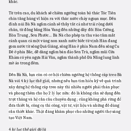
khác.
Từ trên cao, du khách sẽ chiêm ngưỡng toàn bộ thác Tóc Tiên
chín tầng hùng vĩ hiện ra với thác nước chảy ngoạn mục. Đến
đỉnh núi Bà Nà ngắm cảnh sẽ thấy tất cả như trải rộng dưới
chân, từ đồng bằng Hòa Vang đến những dãy đồi Hòa Cường,
Hòa Trung , Sơn Phước… Bà Nà cho phép ta thu vào tầm mắt
cảnh quan cả một vùng non xanh nước biếc từ vịnh Hàn đang
gom nước từ sông Quá Giáng, sông Hàn ở phía Nam đến sông Cu
Đê ở phía Bắc, dễ dàng ngắm bán đảo Sơn Trà, ngắm mũi Cửa
Khảm có yên ngựa Hải Vân, ngắm thành phố Đà Nẵng lung linh
mờ ảo trong đêm.
Đến
, bạn còn có cơ hội chiêm ngưỡng hệ thống
Bà Nà
cáp treo Bà
, nhưng nếu bạn tìm hiểu kỹ về quá trình
Nà với 4 kỷ lục thế giới
xây dựng hệ thống cáp treo này thì nhiều người phải thán phục
và phong thêm cho họ 2 lỷ lục nữa: đó là không cần sử dụng đến
trực thăng và hệ cần cầu chuyên dụng ; cũng không phá rừng để
đưa thiết bị, công cụ thi công, vật tư, vật liệu và những đồ dùng
cần thiết khác. Thật đáng khâm phục cho những người thợ sáng
tạo Việt Nam.
4 kỷ lục thế giới đó là