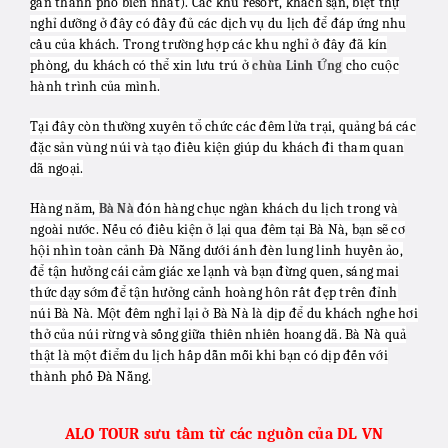
gần thành phố biển nhất). Các khu resort, khách sạn, biệt thự
nghỉ dưỡng ở đây có đầy đủ các dịch vụ du lịch để đáp ứng nhu
cầu của khách. Trong trường hợp các khu nghỉ ở đây đã kín
phòng, du khách có thể xin lưu trú ở
cho cuộc
chùa Linh Ứng
hành trình của mình.
Tại đây còn thường xuyên tổ chức các đêm lửa trại, quảng bá các
đặc sản vùng núi và tạo điều kiện giúp du khách đi tham quan
dã ngoại.
Hàng năm,
đón hàng chục ngàn khách du lịch trong và
Bà Nà
ngoài nước. Nếu có điều kiện ở lại qua đêm tại Bà Nà, bạn sẽ cơ
hội nhìn toàn cảnh Đà Nẵng dưới ánh đèn lung linh huyền ảo,
để tận hưởng cái cảm giác xe lạnh và bạn đừng quen, sáng mai
thức dạy sớm để tận hưởng cảnh hoàng hôn rất đẹp trên đỉnh
núi Bà Nà. Một đêm nghỉ lại ở Bà Nà là dịp để du khách nghe hơi
thở của núi rừng và sống giữa thiên nhiên hoang dã. Bà Nà quả
thật là một điểm du lịch hấp dẫn mỗi khi bạn có dịp đến với
thành phố Đà Nẵng.
ALO TOUR sưu tầm từ các nguồn của DL VN