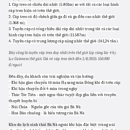
1. Cáp treo có chiều dài nhất (5.801m) so với tất cả các loại hình
cáp treo hiện có trên thế giới;
2. Cáp treo có độ chênh giữa ga đi và ga đến cao nhất thế giới
(1.368 m);
3. Tuyến cáp có tổng chiều dài cáp dài nhất trong tất cả các loại
hình cáp treo hiện có trên thế giới (11.587m)
4. Tuyến cáp có trọng lượng cáp nặng nhất thế giới (141,24 tấn).
Đây cũng là tuyến cáp treo duy nhất trên thế giới lập cùng lúc 4 kỷ
lục Guinness thế giới. Giá vé cáp treo tính đến 1/8/2015: 550.000
đ/người
Đến đây, du khách còn trải nghiệm và tận hưởng:
- Khí hậu giao chuyển từ mùa Hạ sang mùa Đông khi đi trên cáp
- Khí hậu chuyển đổi 4 mùa trong ngày
- Thác Tóc Tiên
- một ngọn thác tuyệt đẹp gắn liền với truyền
thuyết huyền bí
- Núi Chúa - Nguồn gốc của tên gọi Bà Nà
- Hoa Đào chuông - là biểu tượng của Bà Nà
ngoài khí hậu đặc biệt (vùng núi
Khu du lịch sinh thái Bà Nà