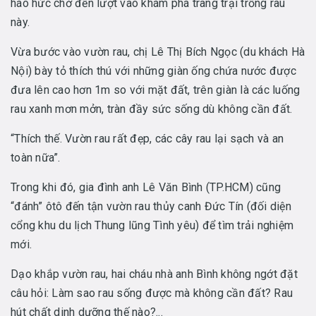
háo hức chờ đến lượt vào khám phá trang trại trồng rau
này.
Vừa bước vào vườn rau, chị Lê Thị Bích Ngọc (du khách Hà
Nội) bày tỏ thích thú với những giàn ống chứa nước được
đưa lên cao hơn 1m so với mặt đất, trên giàn là các luống
rau xanh mơn mởn, tràn đầy sức sống dù không cần đất.
“Thích thế. Vườn rau rất đẹp, các cây rau lại sạch và an
toàn nữa”.
Trong khi đó, gia đình anh Lê Văn Bình (TP.HCM) cũng
“đánh” ôtô đến tận vườn rau thủy canh Đức Tín (đối diện
cổng khu du lịch Thung lũng Tình yêu) để tìm trải nghiệm
mới.
Dạo khắp vườn rau, hai cháu nhà anh Bình không ngớt đặt
câu hỏi: Làm sao rau sống được mà không cần đất? Rau
hút chất dinh dưỡng thế nào?...