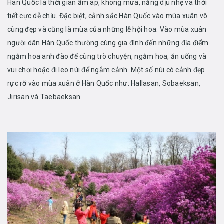
Hàn Quốc là thời gian ấm áp, không mưa, nắng dịu nhẹ và thời
tiết cực dễ chịu. Đặc biệt, cảnh sắc Hàn Quốc vào mùa xuân vô
cùng đẹp và cũng là mùa của những lễ hội hoa. Vào mùa xuân
người dân Hàn Quốc thường cùng gia đình đến những địa điểm
ngắm hoa anh đào để cùng trò chuyện, ngắm hoa, ăn uống và
vui chơi hoặc đi leo núi để ngắm cảnh. Một số núi có cảnh đẹp
rực rỡ vào mùa xuân ở Hàn Quốc như: Hallasan, Sobaeksan,
Jirisan và Taebaeksan.