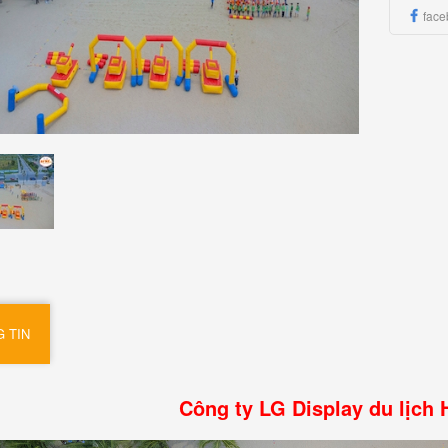
face
 TIN
Công ty LG Display du lịch