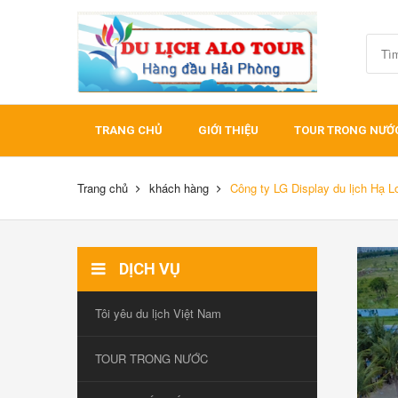
TRANG CHỦ
GIỚI THIỆU
TOUR TRONG NƯỚ
Trang chủ
khách hàng
Công ty LG Display du lịch Hạ 
DỊCH VỤ
Tôi yêu du lịch Việt Nam
TOUR TRONG NƯỚC