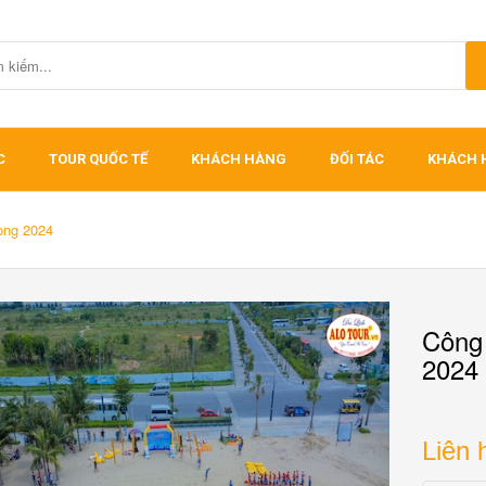
C
TOUR QUỐC TẾ
KHÁCH HÀNG
ĐỐI TÁC
KHÁCH 
Long 2024
Công 
2024
Liên 