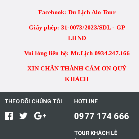
Facebook: Du Lịch Alo Tour
Giấy phép: 31-0073/2023/SDL - GP
LHNĐ
Vui lòng liên hệ: Mr.Lịch 0934.247.166
XIN CHÂN THÀNH CÁM ƠN QUÝ
KHÁCH
THEO DÕI CHÚNG TÔI
HOTLINE
0977 174 666
TOUR KHÁCH LẺ