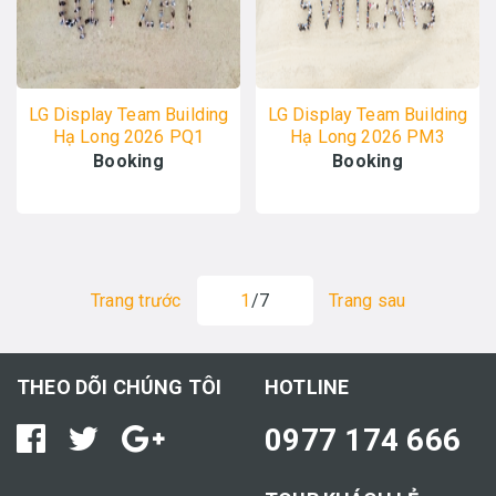
LG Display Team Building
LG Display Team Building
Hạ Long 2026 PQ1
Hạ Long 2026 PM3
20/04 - ALO TOUR
20/04 - ALO TOUR
Booking
Booking
Trang trước
1
/7
Trang sau
THEO DÕI CHÚNG TÔI
HOTLINE
0977 174 666