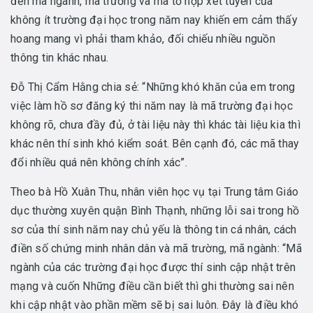
đến mã ngành, mã trường và mã tổ hợp xét tuyển của
không ít trường đại học trong năm nay khiến em cảm thấy
hoang mang vì phải tham khảo, đối chiếu nhiều nguồn
thông tin khác nhau.
Đỗ Thị Cẩm Hằng chia sẻ: “Những khó khăn của em trong
việc làm hồ sơ đăng ký thi năm nay là mã trường đại học
không rõ, chưa đầy đủ, ở tài liệu này thì khác tài liệu kia thì
khác nên thí sinh khó kiểm soát. Bên cạnh đó, các mã thay
đổi nhiều quá nên không chính xác”.
Theo bà Hồ Xuân Thu, nhân viên học vụ tại Trung tâm Giáo
dục thường xuyên quận Bình Thạnh, những lỗi sai trong hồ
sơ của thí sinh năm nay chủ yếu là thông tin cá nhân, cách
điền số chứng minh nhân dân và mã trường, mã ngành: “Mã
ngành của các trường đại học được thí sinh cập nhật trên
mạng và cuốn Những điều cần biết thì ghi thường sai nên
khi cập nhật vào phần mềm sẽ bị sai luôn. Đây là điều khó