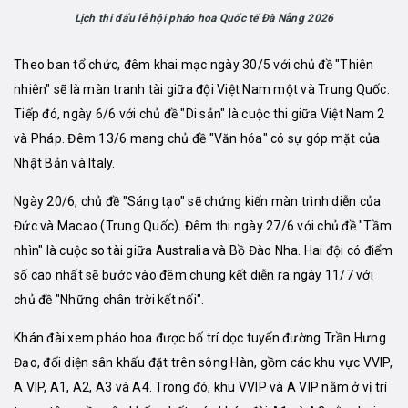
Lịch thi đấu lễ hội pháo hoa Quốc tế Đà Nẵng 2026
Theo ban tổ chức, đêm khai mạc ngày 30/5 với chủ đề "Thiên
nhiên" sẽ là màn tranh tài giữa đội Việt Nam một và Trung Quốc.
Tiếp đó, ngày 6/6 với chủ đề "Di sản" là cuộc thi giữa Việt Nam 2
và Pháp. Đêm 13/6 mang chủ đề "Văn hóa" có sự góp mặt của
Nhật Bản và Italy.
Ngày 20/6, chủ đề "Sáng tạo" sẽ chứng kiến màn trình diễn của
Đức và Macao (Trung Quốc). Đêm thi ngày 27/6 với chủ đề "Tầm
nhìn" là cuộc so tài giữa Australia và Bồ Đào Nha. Hai đội có điểm
số cao nhất sẽ bước vào đêm chung kết diễn ra ngày 11/7 với
chủ đề "Những chân trời kết nối".
Khán đài xem pháo hoa được bố trí dọc tuyến đường Trần Hưng
Đạo, đối diện sân khấu đặt trên sông Hàn, gồm các khu vực VVIP,
A VIP, A1, A2, A3 và A4. Trong đó, khu VVIP và A VIP nằm ở vị trí