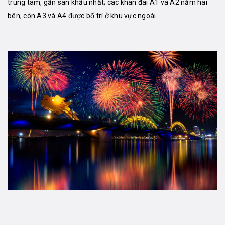
trung tâm, gần sân khấu nhất; các khán đài A1 và A2 nằm hai
bên; còn A3 và A4 được bố trí ở khu vực ngoài.