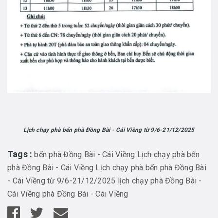
Lịch chạy phà bến phà Đồng Bài - Cái Viềng từ 9/6-21/12/2025
Tags :
bến phà Đồng Bài - Cái Viềng
Lịch chạy phà bến
phà Đồng Bài - Cái Viềng
Lịch chạy phà bến phà Đồng Bài
- Cái Viềng từ 9/6-21/12/2025
lịch chạy phà Đồng Bài -
Cái Viềng
phà Đồng Bài - Cái Viềng