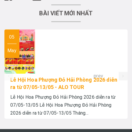
BÀI VIẾT MỚI NHẤT
05
May
prev
Lễ Hội Hoa Phượng Đỏ Hải Phòng 2026 diễn
ra từ 07/05-13/05 - ALO TOUR
Lễ Hội Hoa Phượng Đỏ Hải Phòng 2026 diễn ra từ
07/05-13/05 Lễ Hội Hoa Phượng Đỏ Hải Phòng
2026 diễn ra từ 07/05-13/05 Tháng...